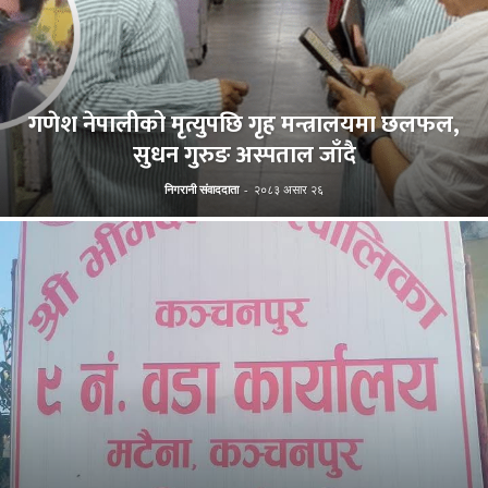
गणेश नेपालीको मृत्युपछि गृह मन्त्रालयमा छलफल,
सुधन गुरुङ अस्पताल जाँदै
निगरानी संवाददाता
-
२०८३ असार २६