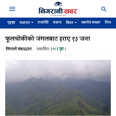
गृहपृष्ठ
राजनीति
समाज
स्थानीय सरकार
निगरान
समाचार
विचार
फूलचोकीको जंगलबाट हराए १३ जना
२०८१ पुस ८
निगरानी संवाददाता
प्रकाशित: