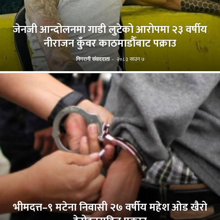
जेनजी आन्दोलनमा गाडी लुटेको आरोपमा २३ वर्षीय
नीराजन कुँवर काठमाडौँबाट पक्राउ
निगरानी संवाददाता
-
२०८३ साउन ७
भीमदत्त–९ मटेना निवासी २७ वर्षीय महेश ओड खैरो