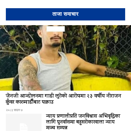
ताजा समाचार
जेनजी आन्दोलनमा गाडी लुटेको आरोपमा २३ वर्षीय नीराजन
कुँवर काठमाडौँबाट पक्राउ
२०८३ साउन ७
न्याय प्रणालीप्रति जनविश्वास अभिवृद्धिका
लागि पुनर्वासमा बहुसरोकारवाला न्याय
मञ्च सम्पन्न