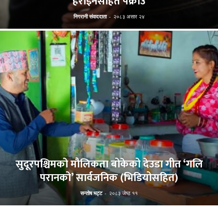
हेरोइनसहित पक्राउ
निगरानी संवाददाता
-
२०८३ असार २४
सुदूरपश्चिमको मौलिकता बोकेको देउडा गीत ‘गलि
परानको’ सार्वजनिक (भिडियोसहित)
सन्तोष भट्ट
-
२०८३ जेष्ठ ११