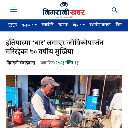
गृहपृष्ठ
राजनीति
समाज
स्थानीय सरकार
निगरान
समाचार
विचार
हतियारमा ‘धार’ लगाएर जीविकोपार्जन
गरिरहेका ७० वर्षीय मुखिया
२०८१ मंसिर २९
निगरानी संवाददाता
प्रकाशित: