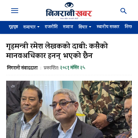
गृहपृष्ठ
राजनीति
समाज
स्थानीय सरकार
निगरान
समाचार
विचार
गृहमन्त्री रमेश लेखकको दाबी: कसैको
मानवअधिकार हनन् भएको छैन
२०८१ मंसिर २५
निगरानी संवाददाता
प्रकाशित: