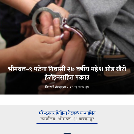
भीमदत्त–९ मटेना निवासी २७ वर्षीय महेश ओड खैरो
हेरोइनसहित पक्राउ
निगरानी संवाददाता
-
२०८३ असार २४
महेन्द्रनगर मिडिया नेटवर्क सञ्चालित
कार्यालयः भीमदत्त–१८ कञ्चनपुर