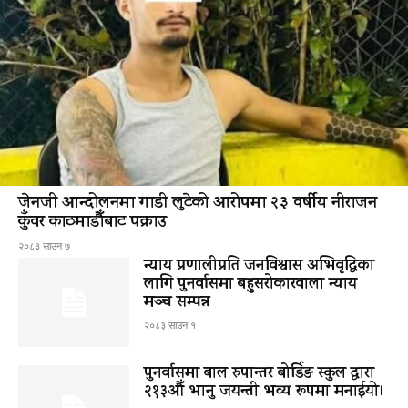
जेनजी आन्दोलनमा गाडी लुटेको आरोपमा २३ वर्षीय नीराजन
कुँवर काठमाडौँबाट पक्राउ
२०८३ साउन ७
न्याय प्रणालीप्रति जनविश्वास अभिवृद्धिका
लागि पुनर्वासमा बहुसरोकारवाला न्याय
मञ्च सम्पन्न
२०८३ साउन १
पुनर्वासमा बाल रुपान्तर बोर्डिङ स्कुल द्धारा
२१३औँ भानु जयन्ती भव्य रूपमा मनाईयो।