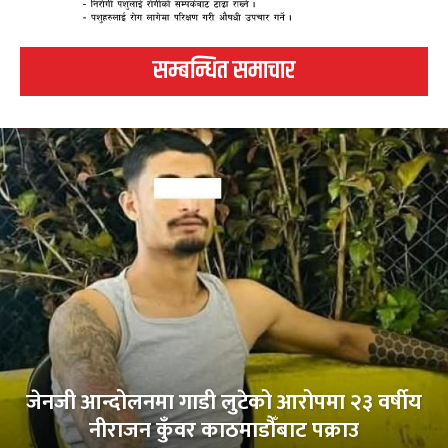
सम्बन्धित समाचार
जेनजी आन्दोलनमा गाडी लुटेको आरोपमा २३ वर्षीय
नीराजन कुँवर काठमाडौँबाट पक्राउ