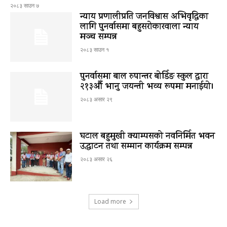
२०८३ साउन ७
न्याय प्रणालीप्रति जनविश्वास अभिवृद्धिका
लागि पुनर्वासमा बहुसरोकारवाला न्याय
मञ्च सम्पन्न
२०८३ साउन १
पुनर्वासमा बाल रुपान्तर बोर्डिङ स्कुल द्धारा
२१३औँ भानु जयन्ती भव्य रूपमा मनाईयो।
२०८३ असार २९
घटाल बहुमुखी क्याम्पसको नवनिर्मित भवन
उद्घाटन तथा सम्मान कार्यक्रम सम्पन्न
२०८३ असार २६
Load more