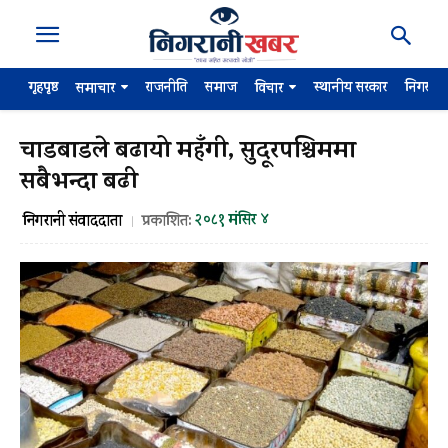
गृहपृष्ठ
राजनीति
समाज
स्थानीय सरकार
निगरान
समाचार
विचार
चाडबाडले बढायो महँगी, सुदूरपश्चिममा
सबैभन्दा बढी
२०८१ मंसिर ४
निगरानी संवाददाता
प्रकाशित: