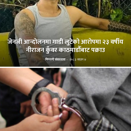
जेनजी आन्दोलनमा गाडी लुटेको आरोपमा २३ वर्षीय
नीराजन कुँवर काठमाडौँबाट पक्राउ
निगरानी संवाददाता
-
२०८३ साउन ७