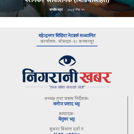
परानको’ सार्वजनिक (भिडियोसहित)
सन्तोष भट्ट
-
२०८३ जेष्ठ ११
महेन्द्रनगर मिडिया नेटवर्क सञ्चालित
कार्यालयः भीमदत्त–१८ कञ्चनपुर
अध्यक्ष तथा प्रबन्ध निर्देशकः
मनोज प्रसाद भट्ट
सम्पादकः
मेनुका भट्ट
सूचना विभाग दर्ता नं.