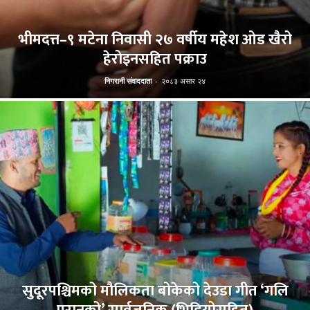
भीमदत्त–९ मटेना निवासी २७ वर्षीय महेश ओड खैरो
हेरोइनसहित पक्राउ
निगरानी संवाददाता
-
२०८३ असार २४
सुदूरपश्चिमको मौलिकता बोकेको देउडा गीत ‘गलि