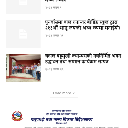
मञ्च सम्पन्न
२०८३ साउन १
पुनर्वासमा बाल रुपान्तर बोर्डिङ स्कुल द्धारा
२१३औँ भानु जयन्ती भव्य रूपमा मनाईयो।
२०८३ असार २९
घटाल बहुमुखी क्याम्पसको नवनिर्मित भवन
उद्घाटन तथा सम्मान कार्यक्रम सम्पन्न
२०८३ असार २६
Load more