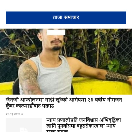
ताजा समाचार
जेनजी आन्दोलनमा गाडी लुटेको आरोपमा २३ वर्षीय नीराजन
कुँवर काठमाडौँबाट पक्राउ
२०८३ साउन ७
न्याय प्रणालीप्रति जनविश्वास अभिवृद्धिका
लागि पुनर्वासमा बहुसरोकारवाला न्याय