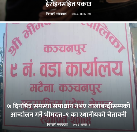
हेरोइनसहित पक्राउ
निगरानी संवाददाता
-
२०८३ असार २४
७ दिनभित्र समस्या समाधान नभए तालाबन्दीसम्मको
आन्दोलन गर्ने भीमदत्त–९ का स्थानीयको चेतावनी
निगरानी संवाददाता
-
२०८३ असार २