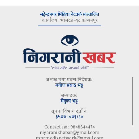
महेन्द्रनगर मिडिया नेटवर्क सञ्चालित
कार्यालयः भीमदत्त–१८ कञ्चनपुर
अध्यक्ष तथा प्रबन्ध निर्देशकः
मनोज प्रसाद भट्ट
सम्पादकः
मेनुका भट्ट
सूचना विभाग दर्ता नं.
३५७७–०७९/८०
Contact no.: 9848844474
nigaranikhabar@gmail.com
mnrmedianetwork@gmail.com