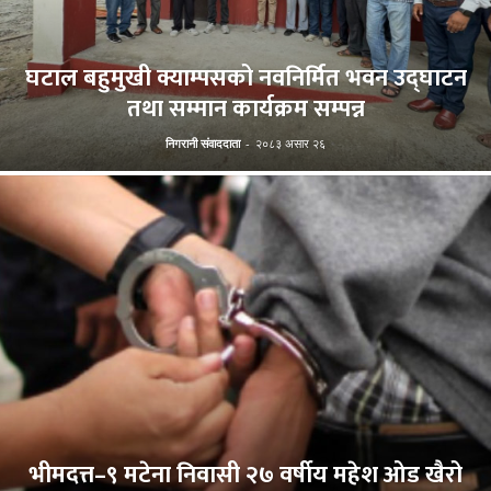
घटाल बहुमुखी क्याम्पसको नवनिर्मित भवन उद्घाटन
तथा सम्मान कार्यक्रम सम्पन्न
निगरानी संवाददाता
-
२०८३ असार २६
भीमदत्त–९ मटेना निवासी २७ वर्षीय महेश ओड खैरो