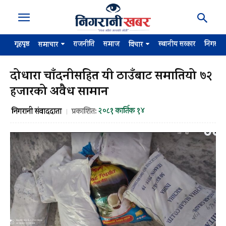
गृहपृष्ठ
राजनीति
समाज
स्थानीय सरकार
निगरान
समाचार
विचार
दोधारा चाँदनीसहित यी ठाउँबाट समातियो ७२
हजारको अवैध सामान
२०८१ कार्तिक १४
निगरानी संवाददाता
प्रकाशित: