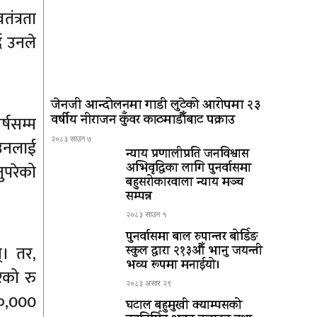
ंत्रता
दै उनले
जेनजी आन्दोलनमा गाडी लुटेको आरोपमा २३
वर्षीय नीराजन कुँवर काठमाडौँबाट पक्राउ
्षसम्म
२०८३ साउन ७
 उनलाई
न्याय प्रणालीप्रति जनविश्वास
ुपरेको
अभिवृद्धिका लागि पुनर्वासमा
बहुसरोकारवाला न्याय मञ्च
सम्पन्न
२०८३ साउन १
पुनर्वासमा बाल रुपान्तर बोर्डिङ
्। तर,
स्कुल द्धारा २१३औँ भानु जयन्ती
भव्य रूपमा मनाईयो।
ेको रु
२०८३ असार २९
४०,000
घटाल बहुमुखी क्याम्पसको