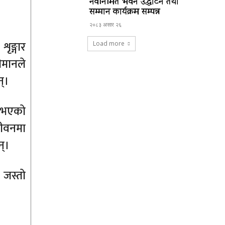
नवनिर्मित भवन उद्घाटन तथा
सम्मान कार्यक्रम सम्पन्न
२०८३ असार २६
ृङ्गार
Load more
ीमानले
्।
ा भएको
जीवनमा
न्।
 जस्तो