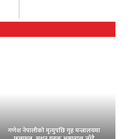
गणेश नेपालीको मृत्युपछि गृह मन्त्रालयमा
छलफल, सुधन गुरुङ अस्पताल जाँदै