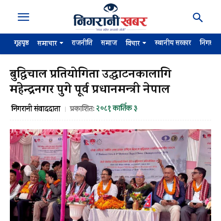
गृहपृष्ठ
राजनीति
समाज
स्थानीय सरकार
निगरान
समाचार
विचार
बुद्धिचाल प्रतियोगिता उद्घाटनकालागि
महेन्द्रनगर पुगे पूर्व प्रधानमन्त्री नेपाल
२०८१ कार्तिक ३
निगरानी संवाददाता
प्रकाशित: