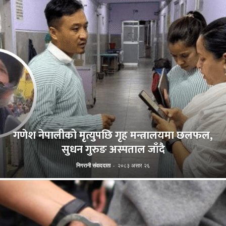
गणेश नेपालीको मृत्युपछि गृह मन्त्रालयमा छलफल,
सुधन गुरुङ अस्पताल जाँदै
निगरानी संवाददाता
-
२०८३ असार २६