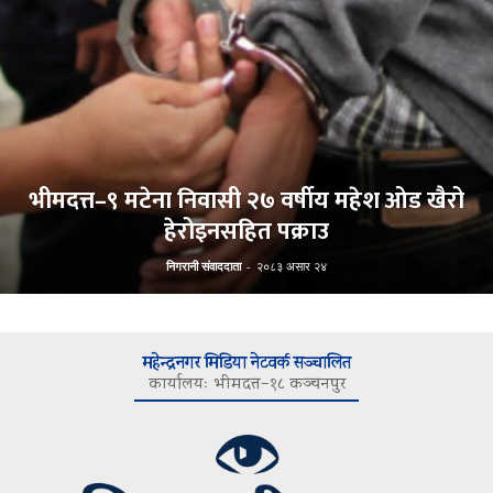
भीमदत्त–९ मटेना निवासी २७ वर्षीय महेश ओड खैरो
हेरोइनसहित पक्राउ
निगरानी संवाददाता
-
२०८३ असार २४
महेन्द्रनगर मिडिया नेटवर्क सञ्चालित
कार्यालयः भीमदत्त–१८ कञ्चनपुर