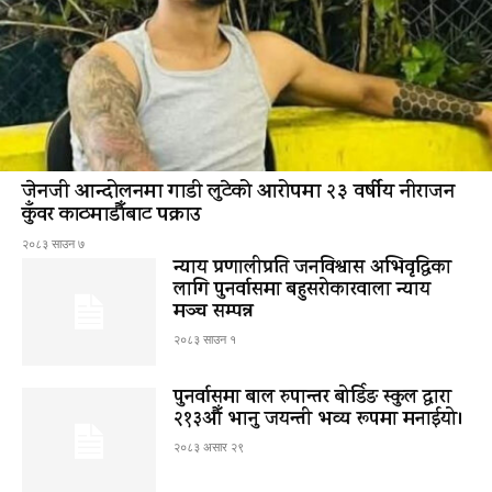
जेनजी आन्दोलनमा गाडी लुटेको आरोपमा २३ वर्षीय नीराजन
कुँवर काठमाडौँबाट पक्राउ
२०८३ साउन ७
न्याय प्रणालीप्रति जनविश्वास अभिवृद्धिका
लागि पुनर्वासमा बहुसरोकारवाला न्याय
मञ्च सम्पन्न
२०८३ साउन १
पुनर्वासमा बाल रुपान्तर बोर्डिङ स्कुल द्धारा
२१३औँ भानु जयन्ती भव्य रूपमा मनाईयो।
२०८३ असार २९