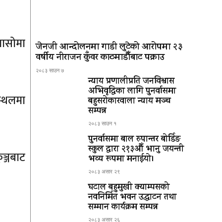
पासोमा
जेनजी आन्दोलनमा गाडी लुटेको आरोपमा २३
वर्षीय नीराजन कुँवर काठमाडौँबाट पक्राउ
२०८३ साउन ७
न्याय प्रणालीप्रति जनविश्वास
अभिवृद्धिका लागि पुनर्वासमा
स्थलमा
बहुसरोकारवाला न्याय मञ्च
सम्पन्न
२०८३ साउन १
पुनर्वासमा बाल रुपान्तर बोर्डिङ
स्कुल द्धारा २१३औँ भानु जयन्ती
ञ्जबाट
भव्य रूपमा मनाईयो।
२०८३ असार २९
घटाल बहुमुखी क्याम्पसको
नवनिर्मित भवन उद्घाटन तथा
सम्मान कार्यक्रम सम्पन्न
२०८३ असार २६