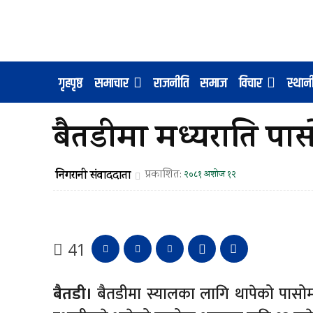
गृहपृष्ठ
समाचार
राजनीति
समाज
विचार
स्था
बैतडीमा मध्यराति पासो
निगरानी संवाददाता
प्रकाशित:
२०८१ अशोज १२
41
बैतडी।
बैतडीमा स्यालका लागि थापेको पासो