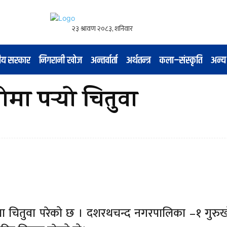
नीय सरकार
निगरानी खोज
अन्तर्वार्ता
अर्थतन्त्र
कला–संस्कृति
अन्य
मा पर्‍यो चितुवा
मा चितुवा परेको छ । दशरथचन्द नगरपालिका –१ गुरु