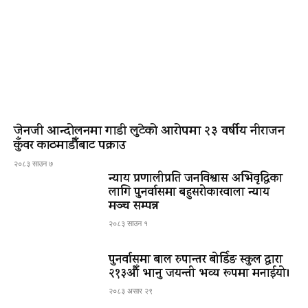
जेनजी आन्दोलनमा गाडी लुटेको आरोपमा २३ वर्षीय नीराजन
कुँवर काठमाडौँबाट पक्राउ
२०८३ साउन ७
न्याय प्रणालीप्रति जनविश्वास अभिवृद्धिका
लागि पुनर्वासमा बहुसरोकारवाला न्याय
मञ्च सम्पन्न
२०८३ साउन १
पुनर्वासमा बाल रुपान्तर बोर्डिङ स्कुल द्धारा
२१३औँ भानु जयन्ती भव्य रूपमा मनाईयो।
२०८३ असार २९