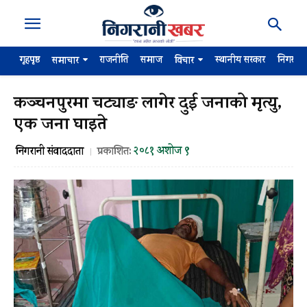
गृहपृष्ठ
राजनीति
समाज
स्थानीय सरकार
निगरान
समाचार
विचार
कञ्चनपुरमा चट्याङ लागेर दुई जनाको मृत्यु,
एक जना घाइते
२०८१ अशोज ९
निगरानी संवाददाता
प्रकाशित: