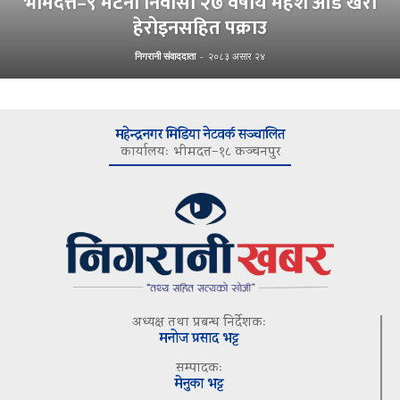
भीमदत्त–९ मटेना निवासी २७ वर्षीय महेश ओड खैरो
हेरोइनसहित पक्राउ
निगरानी संवाददाता
-
२०८३ असार २४
महेन्द्रनगर मिडिया नेटवर्क सञ्चालित
कार्यालयः भीमदत्त–१८ कञ्चनपुर
अध्यक्ष तथा प्रबन्ध निर्देशकः
मनोज प्रसाद भट्ट
सम्पादकः
मेनुका भट्ट