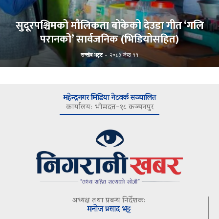
सुदूरपश्चिमको मौलिकता बोकेको देउडा गीत ‘गलि
परानको’ सार्वजनिक (भिडियोसहित)
सन्तोष भट्ट
-
२०८३ जेष्ठ ११
महेन्द्रनगर मिडिया नेटवर्क सञ्चालित
कार्यालयः भीमदत्त–१८ कञ्चनपुर
अध्यक्ष तथा प्रबन्ध निर्देशकः
मनोज प्रसाद भट्ट