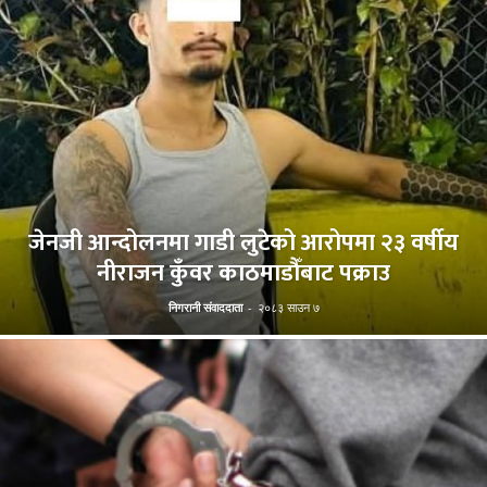
जेनजी आन्दोलनमा गाडी लुटेको आरोपमा २३ वर्षीय
नीराजन कुँवर काठमाडौँबाट पक्राउ
निगरानी संवाददाता
-
२०८३ साउन ७