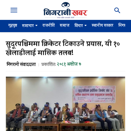
गृहपृष्ठ
राजनीति
समाज
स्थानीय सरकार
निगरान
समाचार
विचार
सुदूरपश्चिममा क्रिकेटर टिकाउने प्रयास, यी १०
खेलाडीलाई मासिक तलब!
२०८१ अशोज ७
निगरानी संवाददाता
प्रकाशित: