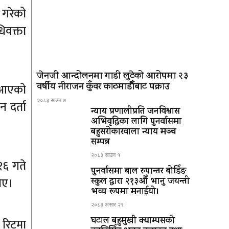
ी गरेको
िवक्ता
जेनजी आन्दोलनमा गाडी लुटेको आरोपमा २३
वर्षीय नीराजन कुँवर काठमाडौँबाट पक्राउ
ै आएको
२०८३ साउन ७
 दर्ता
न्याय प्रणालीप्रति जनविश्वास
अभिवृद्धिका लागि पुनर्वासमा
बहुसरोकारवाला न्याय मञ्च
सम्पन्न
२०८३ साउन १
१६ गते
पुनर्वासमा बाल रुपान्तर बोर्डिङ
िए।
स्कुल द्धारा २१३औँ भानु जयन्ती
भव्य रूपमा मनाईयो।
२०८३ असार २९
घटाल बहुमुखी क्याम्पसको
 रिटमा