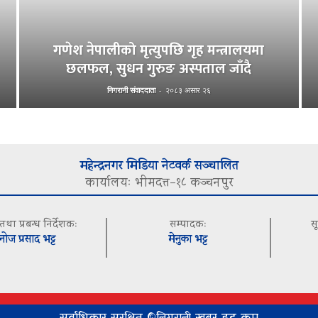
गणेश नेपालीको मृत्युपछि गृह मन्त्रालयमा
छलफल, सुधन गुरुङ अस्पताल जाँदै
निगरानी संवाददाता
-
२०८३ असार २६
महेन्द्रनगर मिडिया नेटवर्क सञ्चालित
कार्यालयः भीमदत्त–१८ कञ्चनपुर
 तथा प्रबन्ध निर्देशकः
सम्पादकः
स
नोज प्रसाद भट्ट
मेनुका भट्ट