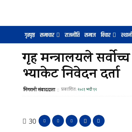
गृहपृष्ठ
समाचार
राजनीति
समाज
विचार
स्था
गृह मन्त्रालयले सर्वो
भ्याकेट निवेदन दर्ता
निगरानी संवाददाता
प्रकाशित:
२०८१ भदौ १२
30