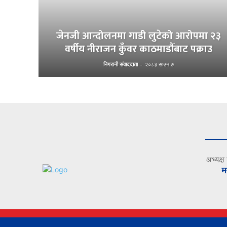
जेनजी आन्दोलनमा गाडी लुटेको आरोपमा २३
वर्षीय नीराजन कुँवर काठमाडौँबाट पक्राउ
निगरानी संवाददाता
-
२०८३ साउन ७
अध्यक्ष
म