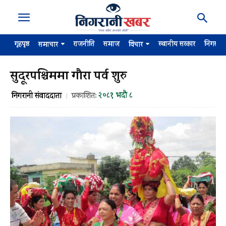
गृहपृष्ठ
राजनीति
समाज
स्थानीय सरकार
निगरान
समाचार
विचार
सुदूरपश्चिममा गौरा पर्व शुरु
२०८१ भदौ ८
निगरानी संवाददाता
प्रकाशित: