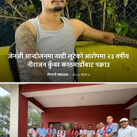
जेनजी आन्दोलनमा गाडी लुटेको आरोपमा २३ वर्षीय
नीराजन कुँवर काठमाडौँबाट पक्राउ
निगरानी संवाददाता
-
२०८३ साउन ७