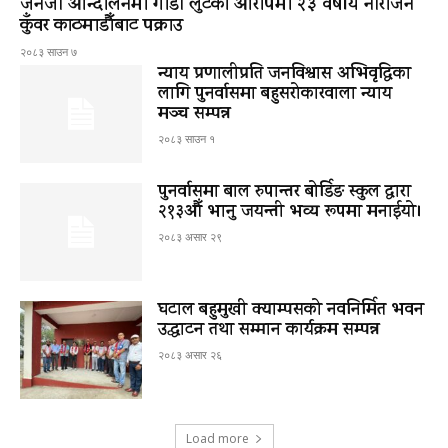
जेनजी आन्दोलनमा गाडी लुटेको आरोपमा २३ वर्षीय नीराजन
कुँवर काठमाडौँबाट पक्राउ
२०८३ साउन ७
न्याय प्रणालीप्रति जनविश्वास अभिवृद्धिका
लागि पुनर्वासमा बहुसरोकारवाला न्याय
मञ्च सम्पन्न
२०८३ साउन १
पुनर्वासमा बाल रुपान्तर बोर्डिङ स्कुल द्धारा
२१३औँ भानु जयन्ती भव्य रूपमा मनाईयो।
२०८३ असार २९
घटाल बहुमुखी क्याम्पसको नवनिर्मित भवन
उद्घाटन तथा सम्मान कार्यक्रम सम्पन्न
२०८३ असार २६
Load more