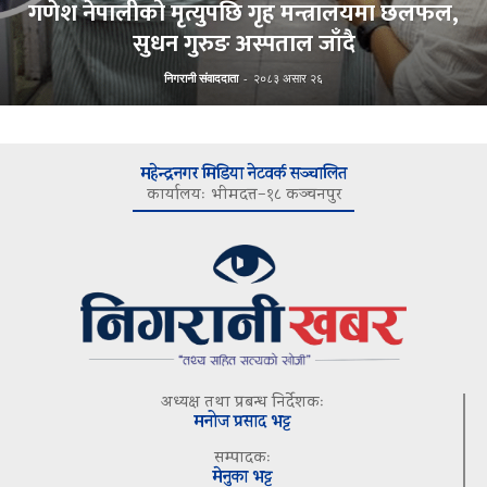
गणेश नेपालीको मृत्युपछि गृह मन्त्रालयमा छलफल,
सुधन गुरुङ अस्पताल जाँदै
निगरानी संवाददाता
-
२०८३ असार २६
महेन्द्रनगर मिडिया नेटवर्क सञ्चालित
कार्यालयः भीमदत्त–१८ कञ्चनपुर
अध्यक्ष तथा प्रबन्ध निर्देशकः
मनोज प्रसाद भट्ट
सम्पादकः
मेनुका भट्ट