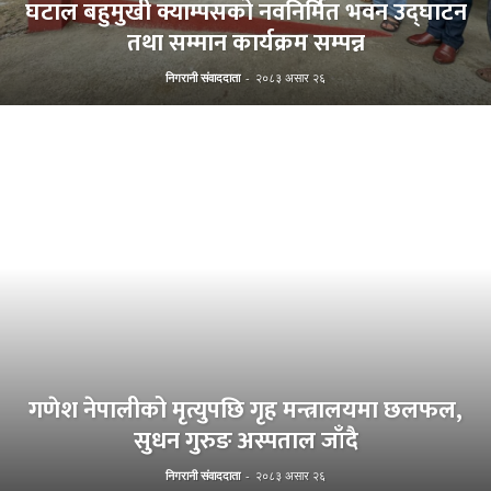
घटाल बहुमुखी क्याम्पसको नवनिर्मित भवन उद्घाटन
तथा सम्मान कार्यक्रम सम्पन्न
निगरानी संवाददाता
-
२०८३ असार २६
गणेश नेपालीको मृत्युपछि गृह मन्त्रालयमा छलफल,
सुधन गुरुङ अस्पताल जाँदै
निगरानी संवाददाता
-
२०८३ असार २६