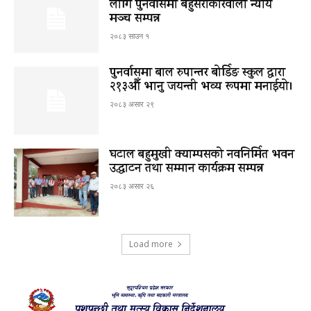
लागि पुनर्वासमा बहुसरोकारवाला न्याय
मञ्च सम्पन्न
२०८३ साउन १
पुनर्वासमा बाल रुपान्तर बोर्डिङ स्कुल द्धारा
२१३औँ भानु जयन्ती भव्य रूपमा मनाईयो।
२०८३ असार २९
घटाल बहुमुखी क्याम्पसको नवनिर्मित भवन
उद्घाटन तथा सम्मान कार्यक्रम सम्पन्न
२०८३ असार २६
Load more