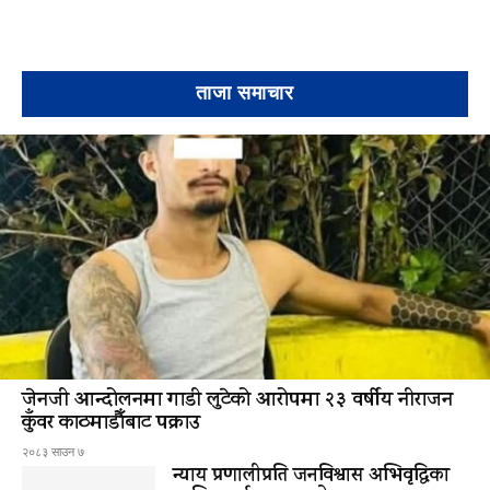
ताजा समाचार
जेनजी आन्दोलनमा गाडी लुटेको आरोपमा २३ वर्षीय नीराजन
कुँवर काठमाडौँबाट पक्राउ
२०८३ साउन ७
न्याय प्रणालीप्रति जनविश्वास अभिवृद्धिका