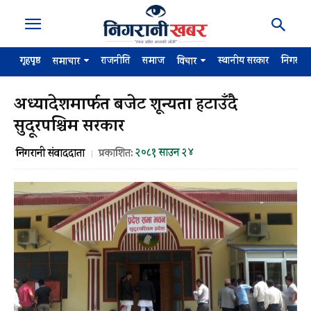
गृहपृष्ठ
राजनीति
समाज
स्थानीय सरकार
निगरान
समाचार
विचार
अध्यादेशमार्फत बजेट शून्यता हटाउँदै
सुदूरपश्चिम सरकार
२०८१ साउन २४
निगरानी संवाददाता
प्रकाशित: