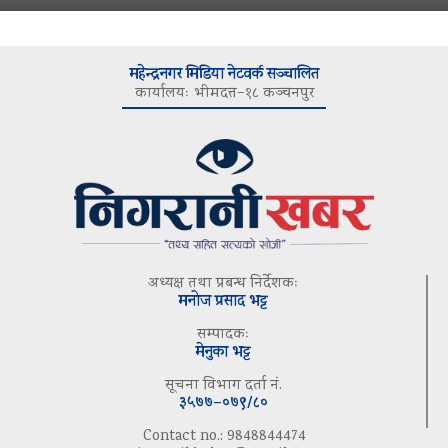
महेन्द्रनगर मिडिया नेटवर्क सञ्चालित
कार्यालयः भीमदत्त–१८ कञ्चनपुर
अध्यक्ष तथा प्रबन्ध निर्देशकः
मनोज प्रसाद भट्ट
सम्पादकः
मेनुका भट्ट
सूचना विभाग दर्ता नं.
३५७७–०७९/८०
Contact no.: 9848844474