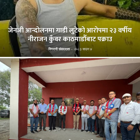
जेनजी आन्दोलनमा गाडी लुटेको आरोपमा २३ वर्षीय
नीराजन कुँवर काठमाडौँबाट पक्राउ
निगरानी संवाददाता
-
२०८३ साउन ७