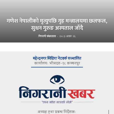
गणेश नेपालीको मृत्युपछि गृह मन्त्रालयमा छलफल,
सुधन गुरुङ अस्पताल जाँदै
निगरानी संवाददाता
-
२०८३ असार २६
महेन्द्रनगर मिडिया नेटवर्क सञ्चालित
कार्यालयः भीमदत्त–१८ कञ्चनपुर
अध्यक्ष तथा प्रबन्ध निर्देशकः