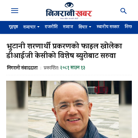
गृहपृष्ठ
राजनीति
समाज
स्थानीय सरकार
निगरान
समाचार
विचार
भुटानी शरणार्थी प्रकरणको फाइल खोलेका
डीआईजी केसीको विशेष ब्युरोबाट सरुवा
२०८१ साउन १३
निगरानी संवाददाता
प्रकाशित: