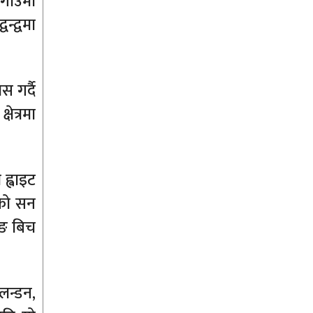
गाउँमा
्द्वमा
 गर्दै
षेत्रमा
 ह्वाइट
याको सन
लङ बिच
 लन्डन,