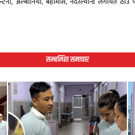
्जेन्टिना, अल्बानिया, बहामास, नेदरल्यान्ड लगायत ठाउँ 
सम्बन्धित समाचार