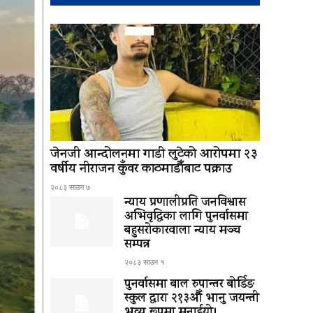
जेनजी आन्दोलनमा गाडी लुटेको आरोपमा २३
वर्षीय नीराजन कुँवर काठमाडौँबाट पक्राउ
२०८३ साउन ७
न्याय प्रणालीप्रति जनविश्वास
अभिवृद्धिका लागि पुनर्वासमा
बहुसरोकारवाला न्याय मञ्च
सम्पन्न
२०८३ साउन १
पुनर्वासमा बाल रुपान्तर बोर्डिङ
स्कुल द्धारा २१३औँ भानु जयन्ती