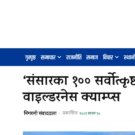
गृहपृष्ठ
समाचार
राजनीति
समाज
विचार
स्था
‘संसारका १०० सर्वोत्कृ
वाइल्डरनेस क्याम्प्स
निगरानी संवाददाता
प्रकाशित:
२०८१ साउन १०