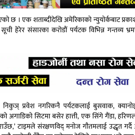
 आएको छ । एक शताब्दीदेखि अमेरिकाको न्युयोर्कबाट प्रकाश
ी हेरेर संसारका करोडौं पर्यटक विभिन्न गन्तव्य भ्रम
ट्रिय निकुञ् प्रवेश नगरिकनै पर्यटकलाई बुसवाक, क्यानोइ
ो अगाडिको सिटमा बसेर हात्ती, एक सिंगे गैंडा, हरि
ँछ,’ टाइमले संरक्षणविद् मनोज गौतमलाई उद्धृत गर्दै