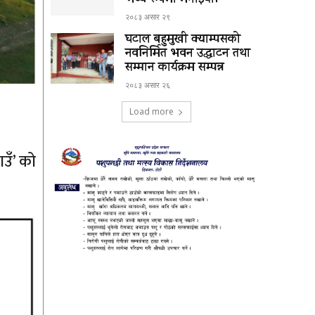
भव्य रूपमा मनाईयो।
२०८३ असार २९
घटाल बहुमुखी क्याम्पसको
नवनिर्मित भवन उद्घाटन तथा
सम्मान कार्यक्रम सम्पन्न
२०८३ असार २६
Load more
ाउँ’ को