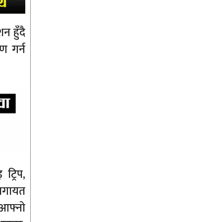
न हुँदै
ण गर्न
 ट्रिप,
णलगायत
 आफ्नो