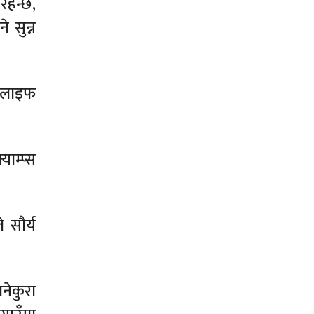
 रहन्छ,
 सुन्न
ल्डलाइफ
याम्प्स
 सौर्य
नेकुरा