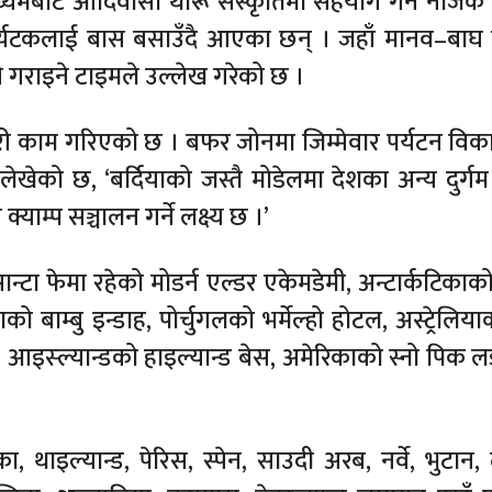
्यमबाट आदिवासी थारू संस्कृतिमा सहयोग गर्न नजिकै 
टकलाई बास बसाउँदै आएका छन् । जहाँ मानव–बाघ द्वन
गराइने टाइमले उल्लेख गरेको छ ।
गरी काम गरिएको छ । बफर जोनमा जिम्मेवार पर्यटन विकास
लेखेको छ, ‘बर्दियाको जस्तै मोडेलमा देशका अन्य दुर्गम क्
क्याम्प सञ्चालन गर्ने लक्ष्य छ ।’
न्टा फेमा रहेको मोडर्न एल्डर एकेमडेमी, अन्टार्कटिकाको
ाको बाम्बु इन्डाह, पोर्चुगलको भर्मेल्हो होटल, अस्ट्रेलि
क, आइस्ल्यान्डको हाइल्यान्ड बेस, अमेरिकाको स्नो पिक 
ा, थाइल्यान्ड, पेरिस, स्पेन, साउदी अरब, नर्वे, भुटान,