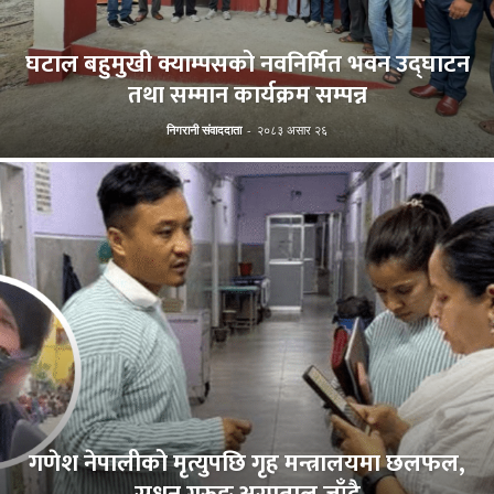
घटाल बहुमुखी क्याम्पसको नवनिर्मित भवन उद्घाटन
तथा सम्मान कार्यक्रम सम्पन्न
निगरानी संवाददाता
-
२०८३ असार २६
गणेश नेपालीको मृत्युपछि गृह मन्त्रालयमा छलफल,