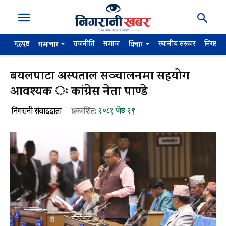
गृहपृष्ठ
राजनीति
समाज
स्थानीय सरकार
निगरान
समाचार
विचार
बयलपाटा अस्पताल सञ्चालनमा सहयोग
आवश्यक ः कांग्रेस नेता पाण्डे
२०८१ जेष्ठ २९
निगरानी संवाददाता
प्रकाशित: