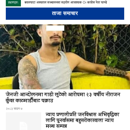
ट्यागहरु:
बयलपाटा अस्पताल सञ्चालनमा सहयोग आवश्यक ः कांग्रेस नेता पाण्डे
ताजा समाचार
जेनजी आन्दोलनमा गाडी लुटेको आरोपमा २३ वर्षीय नीराजन
कुँवर काठमाडौँबाट पक्राउ
२०८३ साउन ७
न्याय प्रणालीप्रति जनविश्वास अभिवृद्धिका
लागि पुनर्वासमा बहुसरोकारवाला न्याय
मञ्च सम्पन्न