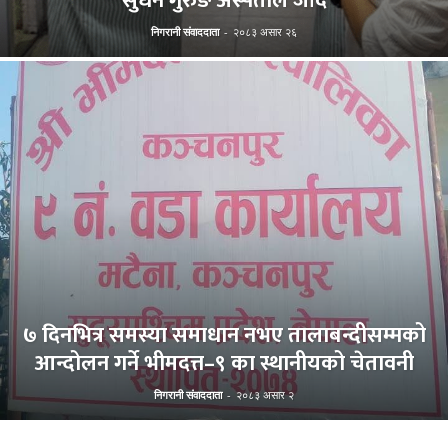
सुधन गुरुङ अस्पताल जाँदै
निगरानी संवाददाता
-
२०८३ असार २६
७ दिनभित्र समस्या समाधान नभए तालाबन्दीसम्मको
आन्दोलन गर्ने भीमदत्त–९ का स्थानीयको चेतावनी
निगरानी संवाददाता
-
२०८३ असार २