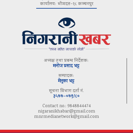
कार्यालयः भीमदत्त–१८ कञ्चनपुर
अध्यक्ष तथा प्रबन्ध निर्देशकः
मनोज प्रसाद भट्ट
सम्पादकः
मेनुका भट्ट
सूचना विभाग दर्ता नं.
३५७७–०७९/८०
Contact no.: 9848844474
nigaranikhabar@gmail.com
mnrmedianetwork@gmail.com