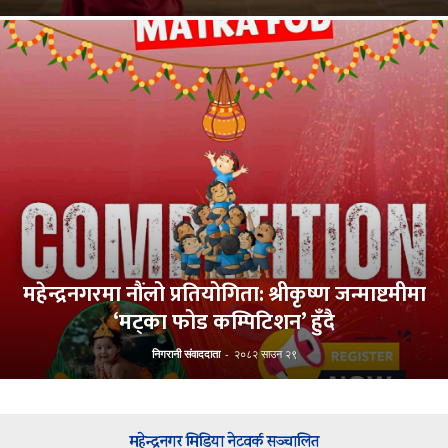
महेन्द्रनगरमा नौंलो प्रतियोगिता: श्रीकृष्ण जन्माष्टमीमा
‘मट्का फोड कम्पिटिशन’ हुँदै
निगरानी संवाददाता
-
२०८२ साउन २९
महेन्द्रनगर मिडिया नेटवर्क सञ्चालित