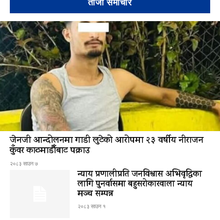
ताजा समाचार
जेनजी आन्दोलनमा गाडी लुटेको आरोपमा २३ वर्षीय नीराजन
कुँवर काठमाडौँबाट पक्राउ
२०८३ साउन ७
न्याय प्रणालीप्रति जनविश्वास अभिवृद्धिका
लागि पुनर्वासमा बहुसरोकारवाला न्याय
मञ्च सम्पन्न
२०८३ साउन १