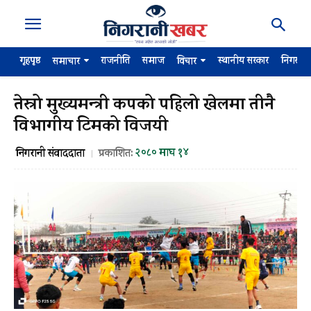
गृहपृष्ठ
राजनीति
समाज
स्थानीय सरकार
निगरान
समाचार
विचार
तेस्रो मुख्यमन्त्री कपको पहिलो खेलमा तीनै
विभागीय टिमको विजयी
२०८० माघ १४
निगरानी संवाददाता
प्रकाशित: