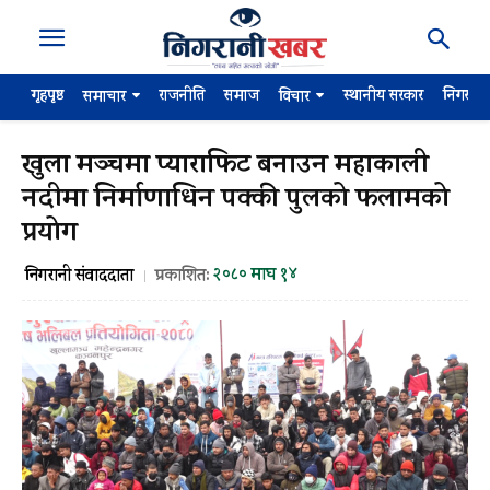
गृहपृष्ठ
राजनीति
समाज
स्थानीय सरकार
निगरान
समाचार
विचार
खुला मञ्चमा प्याराफिट बनाउन महाकाली
नदीमा निर्माणाधिन पक्की पुलको फलामको
प्रयोग
२०८० माघ १४
निगरानी संवाददाता
प्रकाशित: