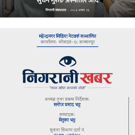
सुधन गुरुङ अस्पताल जाँदै
निगरानी संवाददाता
-
२०८३ असार २६
महेन्द्रनगर मिडिया नेटवर्क सञ्चालित
कार्यालयः भीमदत्त–१८ कञ्चनपुर
अध्यक्ष तथा प्रबन्ध निर्देशकः
मनोज प्रसाद भट्ट
सम्पादकः
मेनुका भट्ट
सूचना विभाग दर्ता नं.