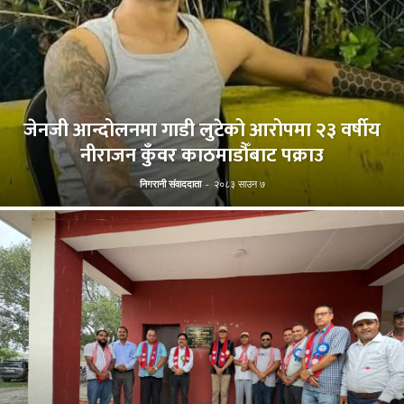
जेनजी आन्दोलनमा गाडी लुटेको आरोपमा २३ वर्षीय
नीराजन कुँवर काठमाडौँबाट पक्राउ
निगरानी संवाददाता
-
२०८३ साउन ७