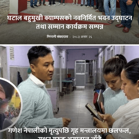
घटाल बहुमुखी क्याम्पसको नवनिर्मित भवन उद्घाटन
तथा सम्मान कार्यक्रम सम्पन्न
निगरानी संवाददाता
-
२०८३ असार २६
गणेश नेपालीको मृत्युपछि गृह मन्त्रालयमा छलफल,