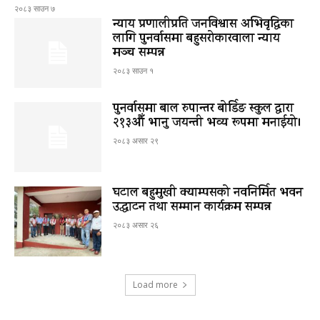
२०८३ साउन ७
न्याय प्रणालीप्रति जनविश्वास अभिवृद्धिका
लागि पुनर्वासमा बहुसरोकारवाला न्याय
मञ्च सम्पन्न
२०८३ साउन १
पुनर्वासमा बाल रुपान्तर बोर्डिङ स्कुल द्धारा
२१३औँ भानु जयन्ती भव्य रूपमा मनाईयो।
२०८३ असार २९
घटाल बहुमुखी क्याम्पसको नवनिर्मित भवन
उद्घाटन तथा सम्मान कार्यक्रम सम्पन्न
२०८३ असार २६
Load more