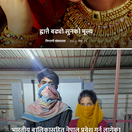
ह्वात्तै बढ्यो सुनको मूल्य
निगरानी संवाददाता
-
२०८३ जेष्ठ २९
भारतीय बालिकासहित नेपाल प्रवेश गर्न लागेका