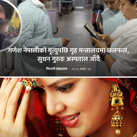
गणेश नेपालीको मृत्युपछि गृह मन्त्रालयमा छलफल,
सुधन गुरुङ अस्पताल जाँदै
निगरानी संवाददाता
-
२०८३ असार २६