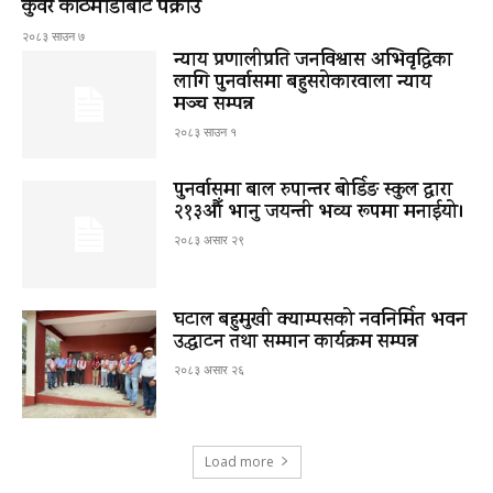
कुँवर काठमाडौँबाट पक्राउ
२०८३ साउन ७
न्याय प्रणालीप्रति जनविश्वास अभिवृद्धिका
लागि पुनर्वासमा बहुसरोकारवाला न्याय
मञ्च सम्पन्न
२०८३ साउन १
पुनर्वासमा बाल रुपान्तर बोर्डिङ स्कुल द्धारा
२१३औँ भानु जयन्ती भव्य रूपमा मनाईयो।
२०८३ असार २९
घटाल बहुमुखी क्याम्पसको नवनिर्मित भवन
उद्घाटन तथा सम्मान कार्यक्रम सम्पन्न
२०८३ असार २६
Load more