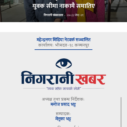
युवक सीमा नाकामै समातिए
निगरानी संवाददाता
-
२०८३ जेष्ठ २९
महेन्द्रनगर मिडिया नेटवर्क सञ्चालित
कार्यालयः भीमदत्त–१८ कञ्चनपुर
अध्यक्ष तथा प्रबन्ध निर्देशकः
मनोज प्रसाद भट्ट
सम्पादकः
मेनुका भट्ट