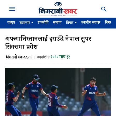
गृहपृष्ठ
राजनीति
समाज
स्थानीय सरकार
निगरान
समाचार
विचार
अफगानिस्तानलाई हराउँदै नेपाल सुपर
सिक्समा प्रवेश
२०८० माघ १२
निगरानी संवाददाता
प्रकाशित: