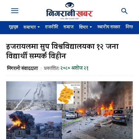
गृहपृष्ठ
राजनीति
समाज
स्थानीय सरकार
निगरान
समाचार
विचार
इजरायलमा सुप विश्वविद्यालयका १२ जना
विद्यार्थी सम्पर्क विहीन
२०८० अशोज २१
निगरानी संवाददाता
प्रकाशित: