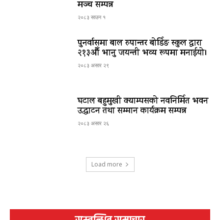
मञ्च सम्पन्न
२०८३ साउन १
पुनर्वासमा बाल रुपान्तर बोर्डिङ स्कुल द्धारा
२१३औँ भानु जयन्ती भव्य रूपमा मनाईयो।
२०८३ असार २९
घटाल बहुमुखी क्याम्पसको नवनिर्मित भवन
उद्घाटन तथा सम्मान कार्यक्रम सम्पन्न
२०८३ असार २६
Load more