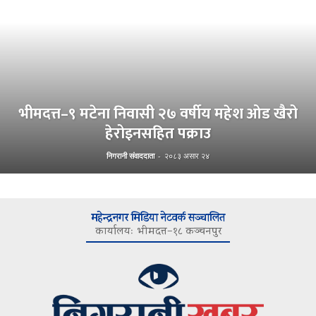
भीमदत्त–९ मटेना निवासी २७ वर्षीय महेश ओड खैरो
हेरोइनसहित पक्राउ
निगरानी संवाददाता
-
२०८३ असार २४
महेन्द्रनगर मिडिया नेटवर्क सञ्चालित
कार्यालयः भीमदत्त–१८ कञ्चनपुर