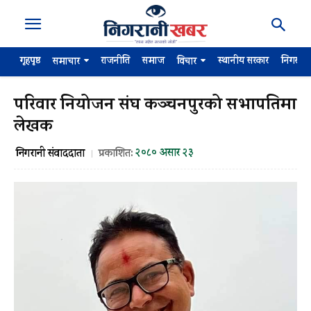
गृहपृष्ठ
राजनीति
समाज
स्थानीय सरकार
निगरान
समाचार
विचार
परिवार नियोजन संघ कञ्चनपुरको सभापतिमा
लेखक
२०८० असार २३
निगरानी संवाददाता
प्रकाशित: