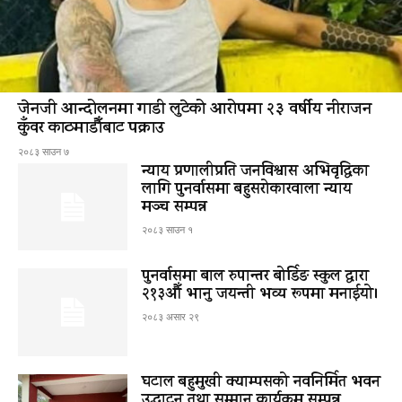
जेनजी आन्दोलनमा गाडी लुटेको आरोपमा २३ वर्षीय नीराजन
कुँवर काठमाडौँबाट पक्राउ
२०८३ साउन ७
न्याय प्रणालीप्रति जनविश्वास अभिवृद्धिका
लागि पुनर्वासमा बहुसरोकारवाला न्याय
मञ्च सम्पन्न
२०८३ साउन १
पुनर्वासमा बाल रुपान्तर बोर्डिङ स्कुल द्धारा
२१३औँ भानु जयन्ती भव्य रूपमा मनाईयो।
२०८३ असार २९
घटाल बहुमुखी क्याम्पसको नवनिर्मित भवन
उद्घाटन तथा सम्मान कार्यक्रम सम्पन्न