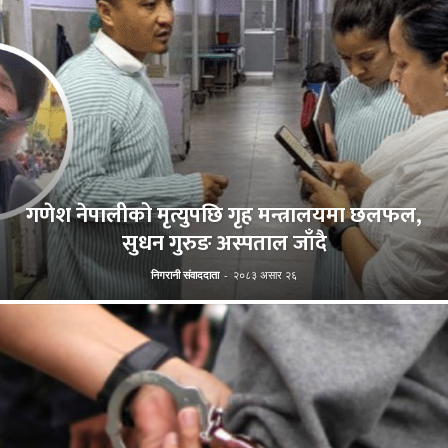
गणेश नेपालीको मृत्युपछि गृह मन्त्रालयमा छलफल,
सुधन गुरुङ अस्पताल जाँदै
निगरानी संवाददाता
-
२०८३ असार २६