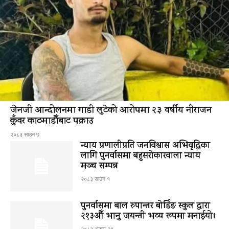
जेनजी आन्दोलनमा गाडी लुटेको आरोपमा २३ वर्षीय नीराजन
कुँवर काठमाडौँबाट पक्राउ
२०८३ साउन ७
न्याय प्रणालीप्रति जनविश्वास अभिवृद्धिका
लागि पुनर्वासमा बहुसरोकारवाला न्याय
मञ्च सम्पन्न
२०८३ साउन १
पुनर्वासमा बाल रुपान्तर बोर्डिङ स्कुल द्धारा
२१३औँ भानु जयन्ती भव्य रूपमा मनाईयो।
२०८३ असार २९