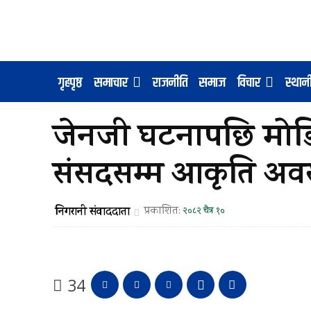
गृहपृष्ठ
समाचार
राजनीति
समाज
विचार
स्था
जेनजी घटनापछि मो
संसदसम्म आकृति अवस
निगरानी संवाददाता
प्रकाशित:
२०८२ चैत्र १०
34