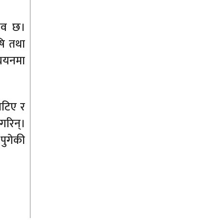
ुभव छ।
षि तथा
्ययनमा
ेटिए र
गरिन्।
पुगेकी