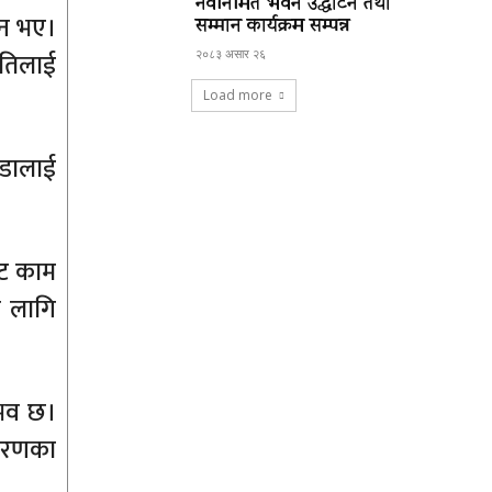
नवनिर्मित भवन उद्घाटन तथा
तन भए।
सम्मान कार्यक्रम सम्पन्न
ृतिलाई
२०८३ असार २६
Load more
ीडालाई
ाट काम
ा लागि
ुभव छ।
ीकरणका