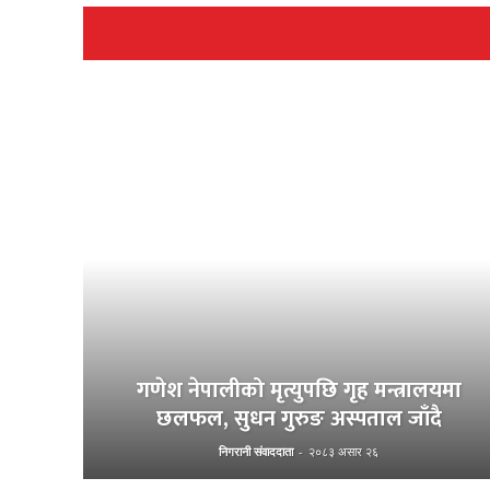
गणेश नेपालीको मृत्युपछि गृह मन्त्रालयमा
छलफल, सुधन गुरुङ अस्पताल जाँदै
निगरानी संवाददाता
-
२०८३ असार २६