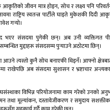
 आकृतिको जीवन मात्र होइन, सोच र लक्ष्य पनि परिवर्
 राष्ट्रिय स्वतन्त्र पार्टीले घाइते मुकेशकी दिदी आक
वेश गर्‍यो।
सद भएर संसदमा पुगेकी छन्। अब उनी व्यक्तिगत प
बन्धित मुद्दाहरू संसदसम्म पुर्‍याउने अठोटमा छिन्।
ा आउने त्यस्तो कुनै सोच बनाएकी थिइनँ। आफ्नो क्षेत्रब
पातिकमा राखेपछि अब संसदमा सुशासन र भ्रष्टाचार अन्त्यक
िय संघसंस्थाका विभिन्न परियोजनामा काम गरेको उनको अन
मन तथा मूल्यांकन, दस्तावेजीकरण र समुदाय सशक्त
संस्थाहरूसँग सहकार्य गर्दै काम गरेकी छन्।