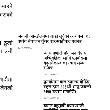
ा आउने
िकासको
जेनजी आन्दोलनमा गाडी लुटेको आरोपमा २३
वर्षीय नीराजन कुँवर काठमाडौँबाट पक्राउ
ि ठूलो
२०८३ साउन ७
ए। उनी
न्याय प्रणालीप्रति जनविश्वास
अभिवृद्धिका लागि पुनर्वासमा
बहुसरोकारवाला न्याय मञ्च
सम्पन्न
२०८३ साउन १
 भदौमा
पुनर्वासमा बाल रुपान्तर बोर्डिङ
 जेनजी
स्कुल द्धारा २१३औँ भानु जयन्ती
भव्य रूपमा मनाईयो।
२०८३ असार २९
घटाल बहुमुखी क्याम्पसको