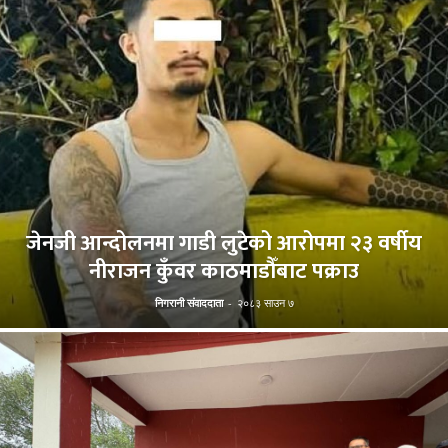
जेनजी आन्दोलनमा गाडी लुटेको आरोपमा २३ वर्षीय
नीराजन कुँवर काठमाडौँबाट पक्राउ
निगरानी संवाददाता
-
२०८३ साउन ७