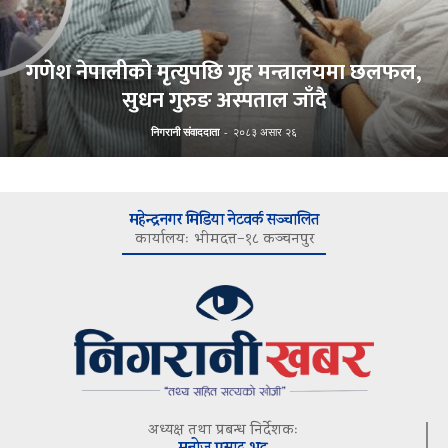
गणेश नेपालीको मृत्युपछि गृह मन्त्रालयमा छलफल,
सुधन गुरुङ अस्पताल जाँदै
निगरानी संवाददाता
-
२०८३ असार २६
महेन्द्रनगर मिडिया नेटवर्क सञ्चालित
कार्यालयः भीमदत्त–१८ कञ्चनपुर
अध्यक्ष तथा प्रबन्ध निर्देशकः