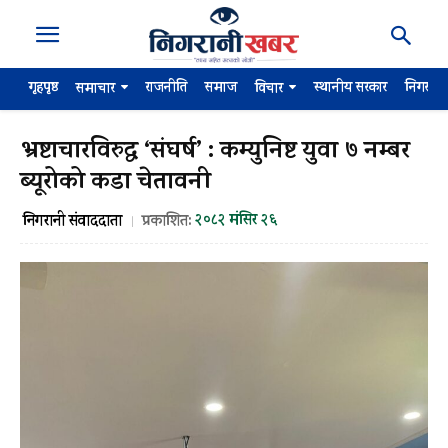
गृहपृष्ठ
राजनीति
समाज
स्थानीय सरकार
निगरान
समाचार
विचार
भ्रष्टाचारविरुद्ध ‘संघर्ष’ : कम्युनिष्ट युवा ७ नम्बर
ब्यूरोको कडा चेतावनी
२०८२ मंसिर २६
निगरानी संवाददाता
प्रकाशित: