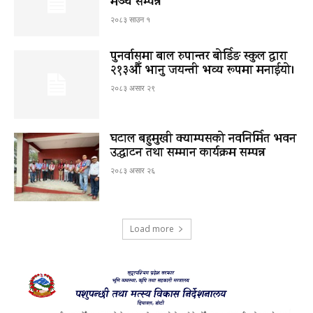
मञ्च सम्पन्न
२०८३ साउन १
पुनर्वासमा बाल रुपान्तर बोर्डिङ स्कुल द्धारा
२१३औँ भानु जयन्ती भव्य रूपमा मनाईयो।
२०८३ असार २९
घटाल बहुमुखी क्याम्पसको नवनिर्मित भवन
उद्घाटन तथा सम्मान कार्यक्रम सम्पन्न
२०८३ असार २६
Load more