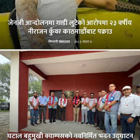
जेनजी आन्दोलनमा गाडी लुटेको आरोपमा २३ वर्षीय
नीराजन कुँवर काठमाडौँबाट पक्राउ
निगरानी संवाददाता
-
२०८३ साउन ७
घटाल बहुमुखी क्याम्पसको नवनिर्मित भवन उद्घाटन