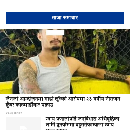
ताजा समाचार
जेनजी आन्दोलनमा गाडी लुटेको आरोपमा २३ वर्षीय नीराजन
कुँवर काठमाडौँबाट पक्राउ
२०८३ साउन ७
न्याय प्रणालीप्रति जनविश्वास अभिवृद्धिका
लागि पुनर्वासमा बहुसरोकारवाला न्याय