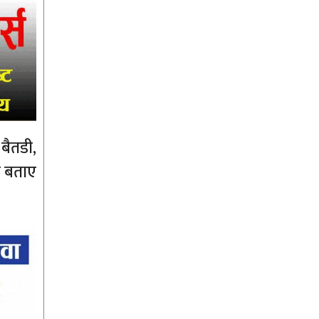
बैतडी,
े बताए