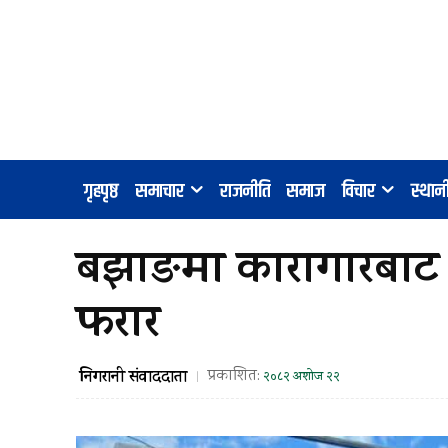
गृहपृष्ठ
समाचार
राजनीति
समाज
विचार
स्था
बझाङमा कारागारबाट 
फरार
निगरानी संवाददाता
प्रकाशित:
२०८२ अशोज २२