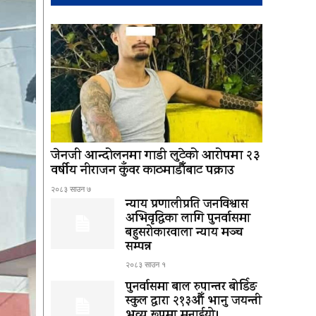
जेनजी आन्दोलनमा गाडी लुटेको आरोपमा २३
वर्षीय नीराजन कुँवर काठमाडौँबाट पक्राउ
२०८३ साउन ७
न्याय प्रणालीप्रति जनविश्वास
अभिवृद्धिका लागि पुनर्वासमा
बहुसरोकारवाला न्याय मञ्च
सम्पन्न
२०८३ साउन १
पुनर्वासमा बाल रुपान्तर बोर्डिङ
स्कुल द्धारा २१३औँ भानु जयन्ती