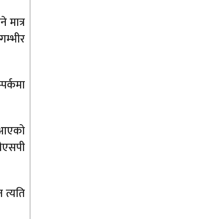
 मात्र
गम्भीर
पर्कमा
ा आएको
डीएसपी
 त्यति