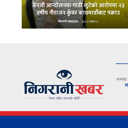
जेनजी आन्दोलनमा गाडी लुटेको आरोपमा २३
वर्षीय नीराजन कुँवर काठमाडौँबाट पक्राउ
निगरानी संवाददाता
-
२०८३ साउन ७
अध्यक्ष
म