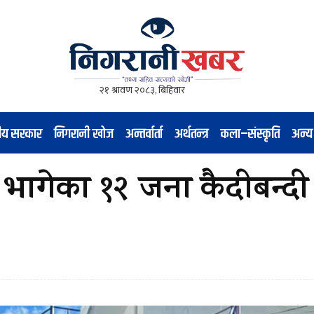
नीय सरकार
निगरानी खोज
अन्तर्वार्ता
अर्थतन्त्र
कला–संस्कृति
अन्य
भागेका १२ जना कैदीबन्दी