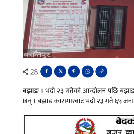
28
बझाङ ।
भदौ २३ गतेको आन्दोलन पछि बझाङ 
छन् । बझाङ कारागारबाट भदौ २३ गते ६५ जना क