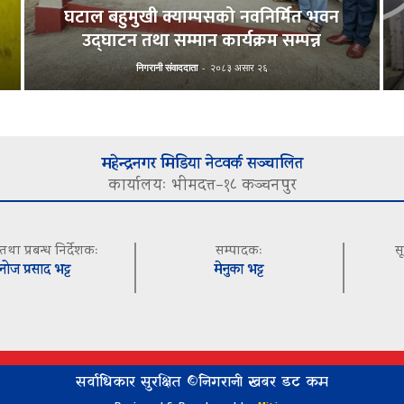
घटाल बहुमुखी क्याम्पसको नवनिर्मित भवन
उद्घाटन तथा सम्मान कार्यक्रम सम्पन्न
निगरानी संवाददाता
-
२०८३ असार २६
महेन्द्रनगर मिडिया नेटवर्क सञ्चालित
कार्यालयः भीमदत्त–१८ कञ्चनपुर
 तथा प्रबन्ध निर्देशकः
सम्पादकः
स
नोज प्रसाद भट्ट
मेनुका भट्ट
सर्वाधिकार सुरक्षित ©निगरानी खबर डट कम