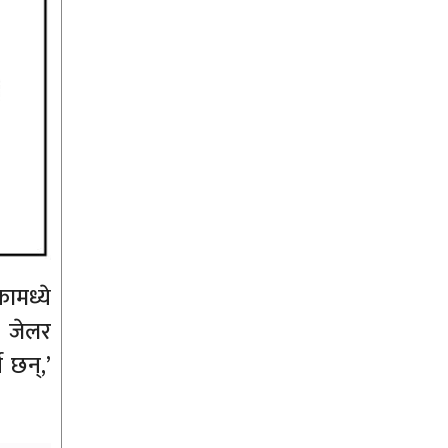
ामध्ये
 जेलर
 छन्,’