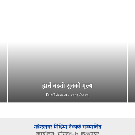
ह्वात्तै बढ्यो सुनको मूल्य
निगरानी संवाददाता
-
२०८३ जेष्ठ २९
महेन्द्रनगर मिडिया नेटवर्क सञ्चालित
कार्यालयः भीमदत्त–१८ कञ्चनपुर