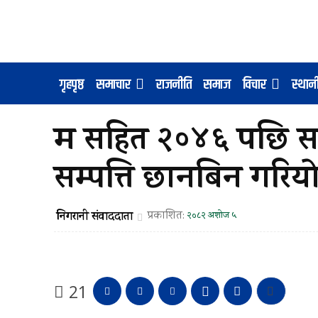
गृहपृष्ठ
समाचार
राजनीति
समाज
विचार
स्था
म सहित २०४६ पछि सार
सम्पत्ति छानबिन गरिय
निगरानी संवाददाता
प्रकाशित:
२०८२ अशोज ५
21