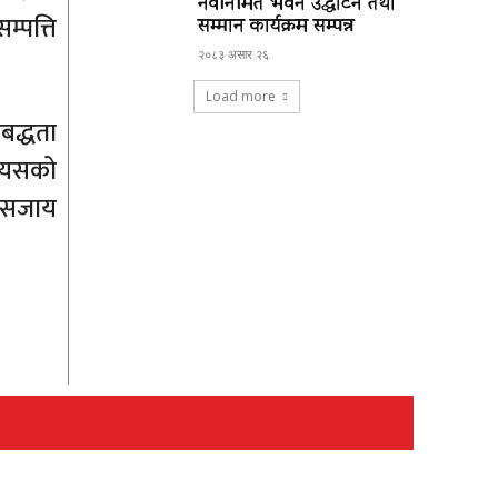
नवनिर्मित भवन उद्घाटन तथा
्पत्ति
सम्मान कार्यक्रम सम्पन्न
२०८३ असार २६
Load more
िबद्धता
त्यसको
े सजाय