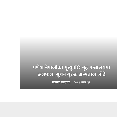
गणेश नेपालीको मृत्युपछि गृह मन्त्रालयमा
छलफल, सुधन गुरुङ अस्पताल जाँदै
निगरानी संवाददाता
-
२०८३ असार २६