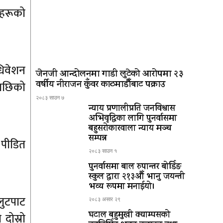
िहरूको
धिवेशन
जेनजी आन्दोलनमा गाडी लुटेको आरोपमा २३
वर्षीय नीराजन कुँवर काठमाडौँबाट पक्राउ
सपछिको
२०८३ साउन ७
न्याय प्रणालीप्रति जनविश्वास
अभिवृद्धिका लागि पुनर्वासमा
बहुसरोकारवाला न्याय मञ्च
सम्पन्न
 पीडित
२०८३ साउन १
पुनर्वासमा बाल रुपान्तर बोर्डिङ
स्कुल द्धारा २१३औँ भानु जयन्ती
भव्य रूपमा मनाईयो।
लुटपाट
२०८३ असार २९
घटाल बहुमुखी क्याम्पसको
दोस्रो