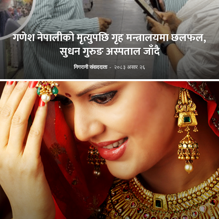
गणेश नेपालीको मृत्युपछि गृह मन्त्रालयमा छलफल,
सुधन गुरुङ अस्पताल जाँदै
निगरानी संवाददाता
-
२०८३ असार २६