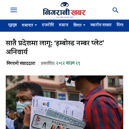
गृहपृष्ठ
राजनीति
समाज
स्थानीय सरकार
निगरान
समाचार
विचार
सातै प्रदेशमा लागू: ‘इम्बोस्ड नम्बर प्लेट’
अनिवार्य
२०८२ साउन २१
निगरानी संवाददाता
प्रकाशित: