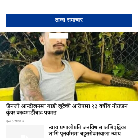
ताजा समाचार
जेनजी आन्दोलनमा गाडी लुटेको आरोपमा २३ वर्षीय नीराजन
कुँवर काठमाडौँबाट पक्राउ
२०८३ साउन ७
न्याय प्रणालीप्रति जनविश्वास अभिवृद्धिका
लागि पुनर्वासमा बहुसरोकारवाला न्याय