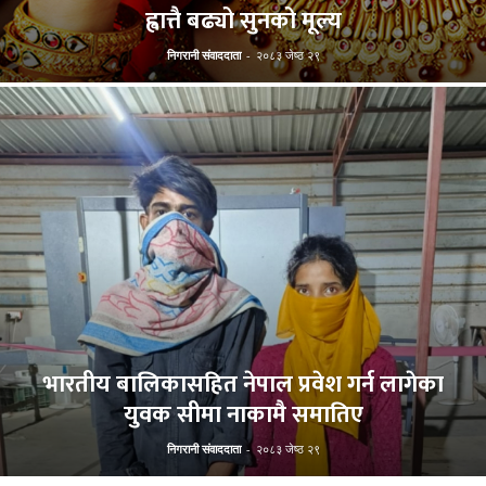
ह्वात्तै बढ्यो सुनको मूल्य
निगरानी संवाददाता
-
२०८३ जेष्ठ २९
भारतीय बालिकासहित नेपाल प्रवेश गर्न लागेका
युवक सीमा नाकामै समातिए
निगरानी संवाददाता
-
२०८३ जेष्ठ २९