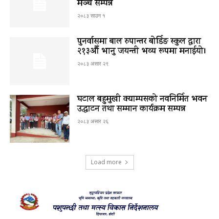
मञ्च सम्पन्न
२०८३ साउन १
पुनर्वासमा बाल रुपान्तर बोर्डिङ स्कुल द्धारा
२१३औँ भानु जयन्ती भव्य रूपमा मनाईयो।
२०८३ असार २९
घटाल बहुमुखी क्याम्पसको नवनिर्मित भवन
उद्घाटन तथा सम्मान कार्यक्रम सम्पन्न
२०८३ असार २६
Load more