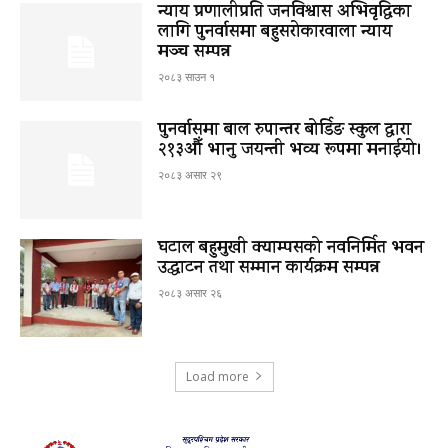
न्याय प्रणालीप्रति जनविश्वास अभिवृद्धिका
लागि पुनर्वासमा बहुसरोकारवाला न्याय
मञ्च सम्पन्न
२०८३ साउन १
पुनर्वासमा बाल रुपान्तर बोर्डिङ स्कुल द्धारा
२१३औँ भानु जयन्ती भव्य रूपमा मनाईयो।
२०८३ असार २९
घटाल बहुमुखी क्याम्पसको नवनिर्मित भवन
उद्घाटन तथा सम्मान कार्यक्रम सम्पन्न
२०८३ असार २६
Load more