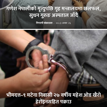
गणेश नेपालीको मृत्युपछि गृह मन्त्रालयमा छलफल,
सुधन गुरुङ अस्पताल जाँदै
निगरानी संवाददाता
-
२०८३ असार २६
भीमदत्त–९ मटेना निवासी २७ वर्षीय महेश ओड खैरो
हेरोइनसहित पक्राउ