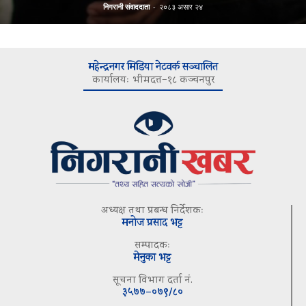
निगरानी संवाददाता
-
२०८३ असार २४
महेन्द्रनगर मिडिया नेटवर्क सञ्चालित
कार्यालयः भीमदत्त–१८ कञ्चनपुर
अध्यक्ष तथा प्रबन्ध निर्देशकः
मनोज प्रसाद भट्ट
सम्पादकः
मेनुका भट्ट
सूचना विभाग दर्ता नं.
३५७७–०७९/८०