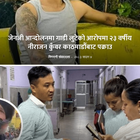
जेनजी आन्दोलनमा गाडी लुटेको आरोपमा २३ वर्षीय
नीराजन कुँवर काठमाडौँबाट पक्राउ
निगरानी संवाददाता
-
२०८३ साउन ७