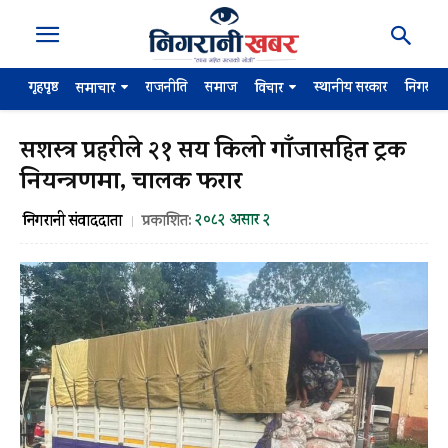
गृहपृष्ठ
राजनीति
समाज
स्थानीय सरकार
निगरान
समाचार
विचार
सशस्त्र प्रहरीले २१ सय किलो गाँजासहित ट्रक
नियन्त्रणमा, चालक फरार
२०८२ असार २
निगरानी संवाददाता
प्रकाशित: