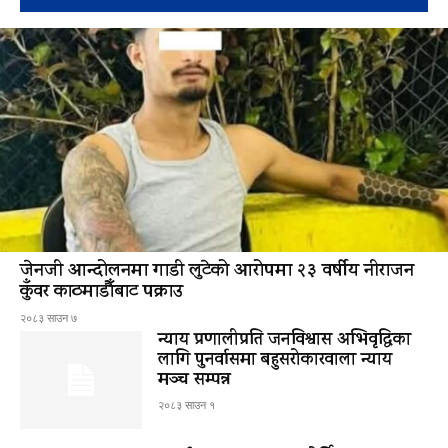
जेनजी आन्दोलनमा गाडी लुटेको आरोपमा २३ वर्षीय नीराजन
कुँवर काठमाडौँबाट पक्राउ
२०८३ साउन ७
न्याय प्रणालीप्रति जनविश्वास अभिवृद्धिका
लागि पुनर्वासमा बहुसरोकारवाला न्याय
मञ्च सम्पन्न
२०८३ साउन १