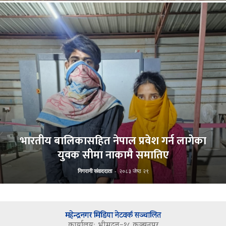
भारतीय बालिकासहित नेपाल प्रवेश गर्न लागेका
युवक सीमा नाकामै समातिए
निगरानी संवाददाता
-
२०८३ जेष्ठ २९
महेन्द्रनगर मिडिया नेटवर्क सञ्चालित
कार्यालयः भीमदत्त–१८ कञ्चनपुर