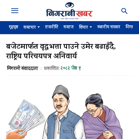
गृहपृष्ठ
राजनीति
समाज
स्थानीय सरकार
निगरान
समाचार
विचार
बजेटमार्फत वृद्धभत्ता पाउने उमेर बढाइँदै,
राष्ट्रिय परिचयपत्र अनिवार्य
२०८२ जेष्ठ ९
निगरानी संवाददाता
प्रकाशित: