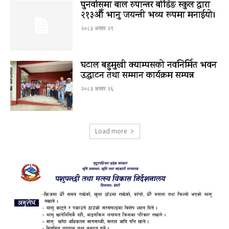
पुनर्वासमा बाल रुपान्तर बोर्डिङ स्कुल द्धारा
२१३औँ भानु जयन्ती भव्य रूपमा मनाईयो।
२०८३ असार २९
घटाल बहुमुखी क्याम्पसको नवनिर्मित भवन
उद्घाटन तथा सम्मान कार्यक्रम सम्पन्न
२०८३ असार २६
Load more