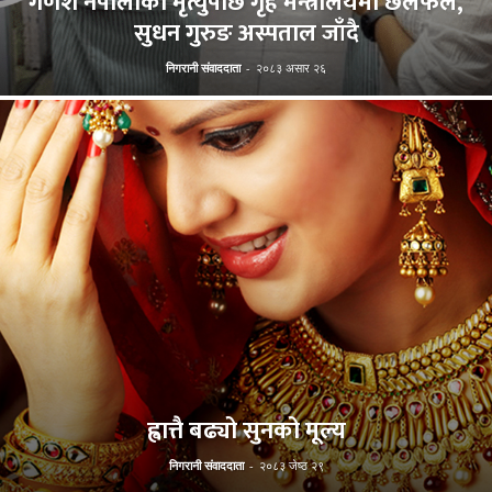
गणेश नेपालीको मृत्युपछि गृह मन्त्रालयमा छलफल,
सुधन गुरुङ अस्पताल जाँदै
निगरानी संवाददाता
-
२०८३ असार २६
ह्वात्तै बढ्यो सुनको मूल्य
निगरानी संवाददाता
-
२०८३ जेष्ठ २९