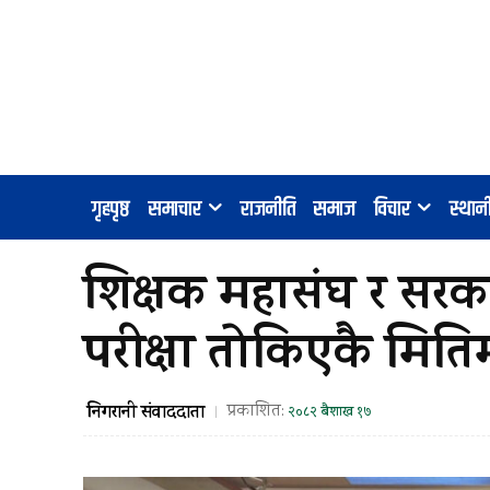
गृहपृष्ठ
समाचार
राजनीति
समाज
विचार
स्था
शिक्षक महासंघ र सरका
परीक्षा तोकिएकै मितिम
निगरानी संवाददाता
प्रकाशित:
२०८२ बैशाख १७