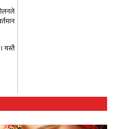
दोलनले
र्तमान
। यस्तै