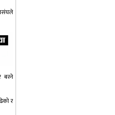
ासंघले
 बस्ने
बढेको र