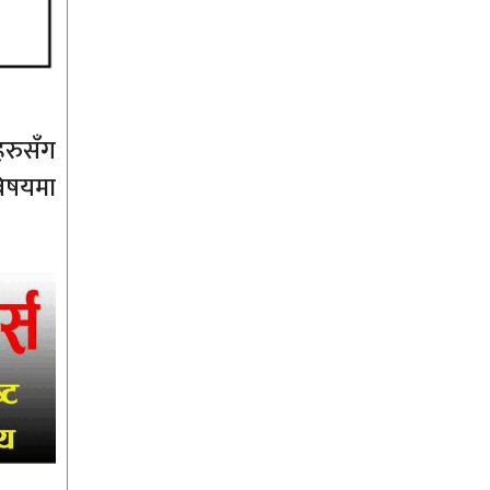
हरुसँग
विषयमा