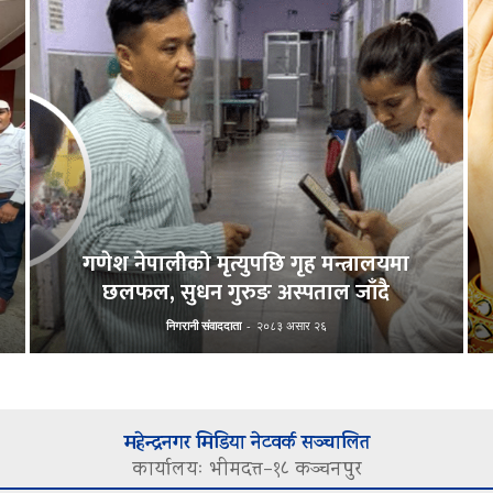
गणेश नेपालीको मृत्युपछि गृह मन्त्रालयमा
छलफल, सुधन गुरुङ अस्पताल जाँदै
निगरानी संवाददाता
-
२०८३ असार २६
महेन्द्रनगर मिडिया नेटवर्क सञ्चालित
कार्यालयः भीमदत्त–१८ कञ्चनपुर