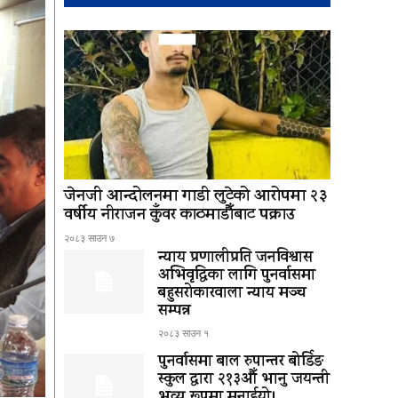
जेनजी आन्दोलनमा गाडी लुटेको आरोपमा २३
वर्षीय नीराजन कुँवर काठमाडौँबाट पक्राउ
२०८३ साउन ७
न्याय प्रणालीप्रति जनविश्वास
अभिवृद्धिका लागि पुनर्वासमा
बहुसरोकारवाला न्याय मञ्च
सम्पन्न
२०८३ साउन १
पुनर्वासमा बाल रुपान्तर बोर्डिङ
स्कुल द्धारा २१३औँ भानु जयन्ती