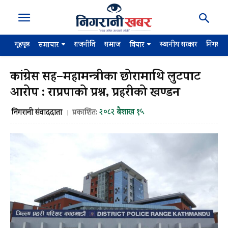
गृहपृष्ठ
राजनीति
समाज
स्थानीय सरकार
निगरान
समाचार
विचार
कांग्रेस सह–महामन्त्रीका छोरामाथि लुटपाट
आरोप : राप्रपाको प्रश्न, प्रहरीको खण्डन
२०८२ बैशाख १५
निगरानी संवाददाता
प्रकाशित: