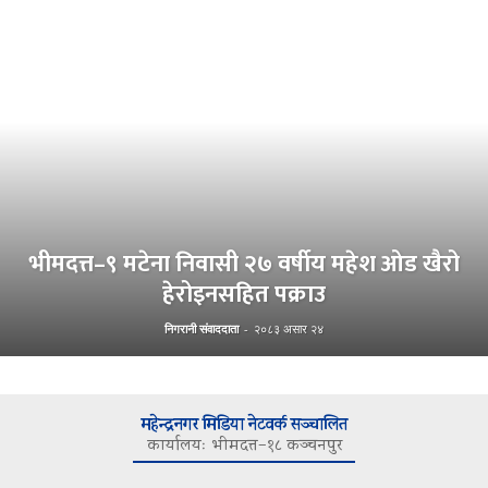
भीमदत्त–९ मटेना निवासी २७ वर्षीय महेश ओड खैरो
हेरोइनसहित पक्राउ
निगरानी संवाददाता
-
२०८३ असार २४
महेन्द्रनगर मिडिया नेटवर्क सञ्चालित
कार्यालयः भीमदत्त–१८ कञ्चनपुर