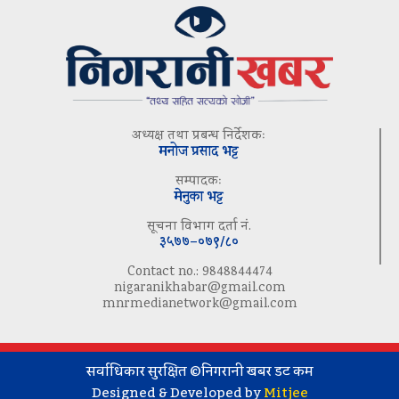
अध्यक्ष तथा प्रबन्ध निर्देशकः
मनोज प्रसाद भट्ट
सम्पादकः
मेनुका भट्ट
सूचना विभाग दर्ता नं.
३५७७–०७९/८०
Contact no.: 9848844474
nigaranikhabar@gmail.com
mnrmedianetwork@gmail.com
सर्वाधिकार सुरक्षित ©निगरानी खबर डट कम
Designed & Developed by
Mitjee