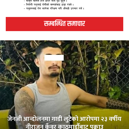
सम्बन्धित समाचार
जेनजी आन्दोलनमा गाडी लुटेको आरोपमा २३ वर्षीय
नीराजन कुँवर काठमाडौँबाट पक्राउ