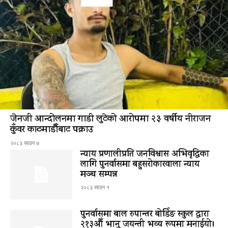
जेनजी आन्दोलनमा गाडी लुटेको आरोपमा २३ वर्षीय नीराजन
कुँवर काठमाडौँबाट पक्राउ
२०८३ साउन ७
न्याय प्रणालीप्रति जनविश्वास अभिवृद्धिका
लागि पुनर्वासमा बहुसरोकारवाला न्याय
मञ्च सम्पन्न
२०८३ साउन १
पुनर्वासमा बाल रुपान्तर बोर्डिङ स्कुल द्धारा
२१३औँ भानु जयन्ती भव्य रूपमा मनाईयो।