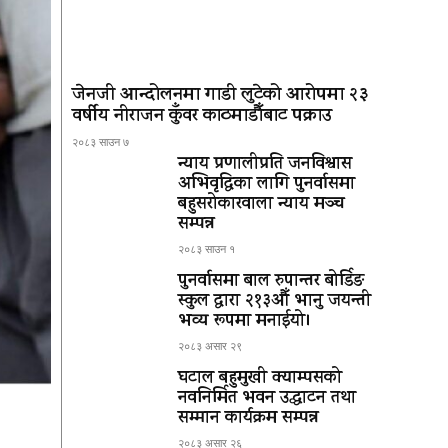
जेनजी आन्दोलनमा गाडी लुटेको आरोपमा २३
वर्षीय नीराजन कुँवर काठमाडौँबाट पक्राउ
२०८३ साउन ७
न्याय प्रणालीप्रति जनविश्वास
अभिवृद्धिका लागि पुनर्वासमा
बहुसरोकारवाला न्याय मञ्च
सम्पन्न
२०८३ साउन १
पुनर्वासमा बाल रुपान्तर बोर्डिङ
स्कुल द्धारा २१३औँ भानु जयन्ती
भव्य रूपमा मनाईयो।
२०८३ असार २९
घटाल बहुमुखी क्याम्पसको
नवनिर्मित भवन उद्घाटन तथा
सम्मान कार्यक्रम सम्पन्न
२०८३ असार २६