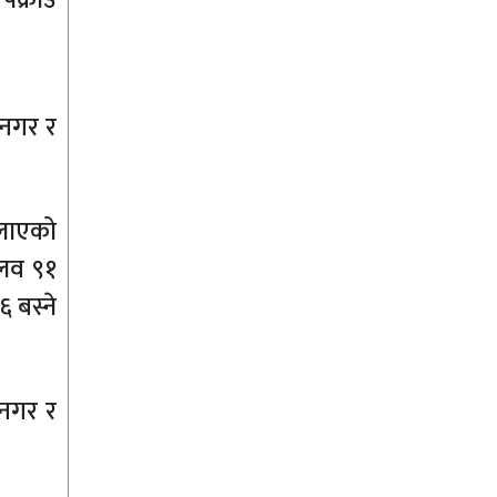
्रनगर र
लाएको
मलव ९१
 बस्ने
्रनगर र