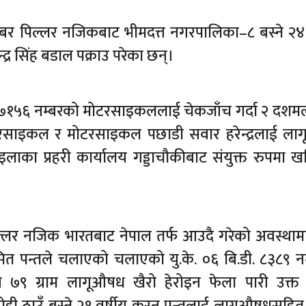
र पिल्लर नजिकबाट भीमदत्त नगरपालिका–८ बस्ने २४ 
्द्र सिंह बडाल पक्राउ परेका छन्।
 प ७१५६ नम्बरको मोटरसाइकललाई चेकजाँच गर्दा २ दश
, मोटरसाइकल र मोटरसाइकल पछाडी सवार हरेन्द्रलाई ल
 र इलाका प्रहरी कार्यालय गड्डाचौकीबाट संयुक्त रुपमा 
ल्लर नजिक भारतबाट नेपाल तर्फ आउदै गरेको अवस्थाम
ित पन्तले चलाएको चलाएको यु.के. ०६ बि.डी. ८३८९ न
९ ग्राम लागूऔषध खैरो हेरोइन फेला पारी उक्त प
ठाउँ बस्ने २१ वर्षीय करन पन्तलाई लागूऔषधसहित 