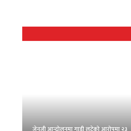
जेनजी आन्दोलनमा गाडी लुटेको आरोपमा २३