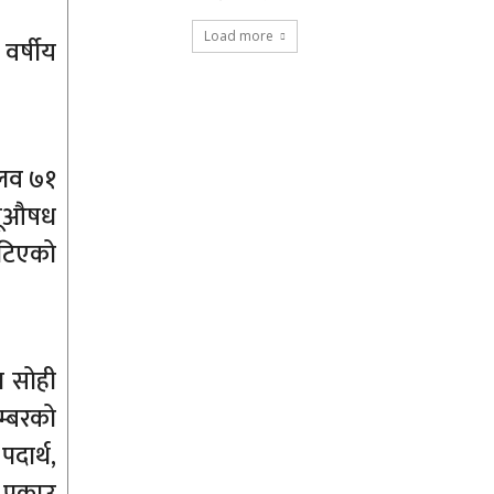
Load more
वर्षीय
मलव ७१
ागूऔषध
खटिएको
ा सोही
म्बरको
दार्थ,
पक्राउ