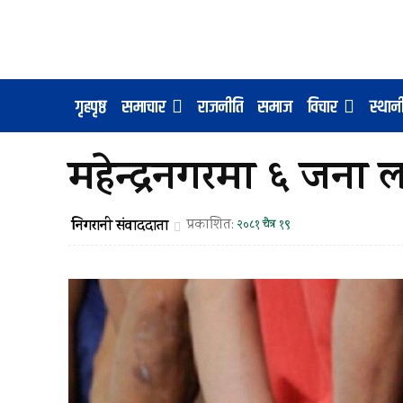
गृहपृष्ठ
समाचार
राजनीति
समाज
विचार
स्था
महेन्द्रनगरमा ६ जना
निगरानी संवाददाता
प्रकाशित:
२०८१ चैत्र १९