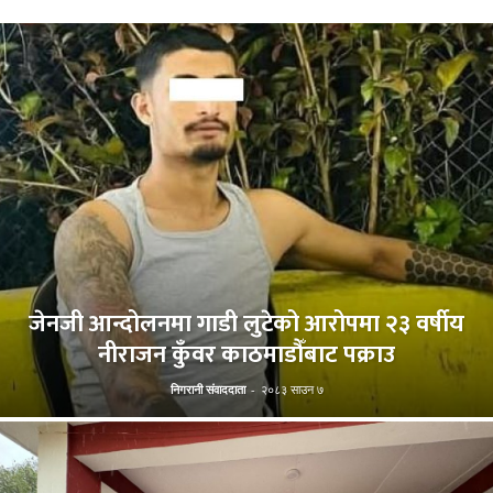
जेनजी आन्दोलनमा गाडी लुटेको आरोपमा २३ वर्षीय
नीराजन कुँवर काठमाडौँबाट पक्राउ
निगरानी संवाददाता
-
२०८३ साउन ७