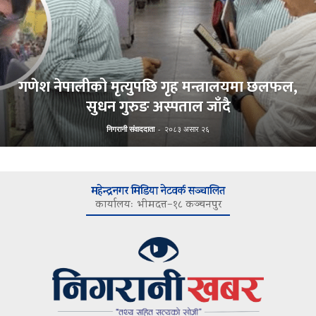
गणेश नेपालीको मृत्युपछि गृह मन्त्रालयमा छलफल,
सुधन गुरुङ अस्पताल जाँदै
निगरानी संवाददाता
-
२०८३ असार २६
महेन्द्रनगर मिडिया नेटवर्क सञ्चालित
कार्यालयः भीमदत्त–१८ कञ्चनपुर