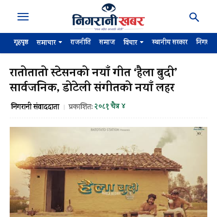
गृहपृष्ठ
राजनीति
समाज
स्थानीय सरकार
निगरान
समाचार
विचार
रातोतातो स्टेसनको नयाँ गीत ‘हैला बुदी’
सार्वजनिक, डोटेली संगीतको नयाँ लहर
२०८१ चैत्र ४
निगरानी संवाददाता
प्रकाशित: