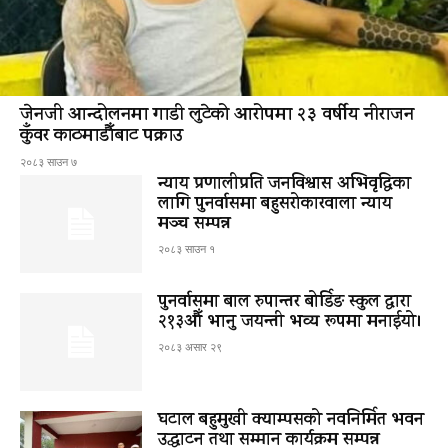
जेनजी आन्दोलनमा गाडी लुटेको आरोपमा २३ वर्षीय नीराजन
कुँवर काठमाडौँबाट पक्राउ
२०८३ साउन ७
न्याय प्रणालीप्रति जनविश्वास अभिवृद्धिका
लागि पुनर्वासमा बहुसरोकारवाला न्याय
मञ्च सम्पन्न
२०८३ साउन १
पुनर्वासमा बाल रुपान्तर बोर्डिङ स्कुल द्धारा
२१३औँ भानु जयन्ती भव्य रूपमा मनाईयो।
२०८३ असार २९
घटाल बहुमुखी क्याम्पसको नवनिर्मित भवन
उद्घाटन तथा सम्मान कार्यक्रम सम्पन्न