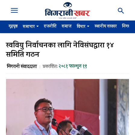
गृहपृष्ठ
राजनीति
समाज
स्थानीय सरकार
निगरान
समाचार
विचार
स्ववियु निर्वाचनका लागि नेविसंघद्वारा १४
समिति गठन
२०८१ फाल्गुन १९
निगरानी संवाददाता
प्रकाशित: