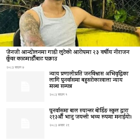
जेनजी आन्दोलनमा गाडी लुटेको आरोपमा २३ वर्षीय नीराजन
कुँवर काठमाडौँबाट पक्राउ
२०८३ साउन ७
न्याय प्रणालीप्रति जनविश्वास अभिवृद्धिका
लागि पुनर्वासमा बहुसरोकारवाला न्याय
मञ्च सम्पन्न
२०८३ साउन १
पुनर्वासमा बाल रुपान्तर बोर्डिङ स्कुल द्धारा
२१३औँ भानु जयन्ती भव्य रूपमा मनाईयो।
२०८३ असार २९