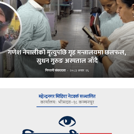
गणेश नेपालीको मृत्युपछि गृह मन्त्रालयमा छलफल,
सुधन गुरुङ अस्पताल जाँदै
निगरानी संवाददाता
-
२०८३ असार २६
महेन्द्रनगर मिडिया नेटवर्क सञ्चालित
कार्यालयः भीमदत्त–१८ कञ्चनपुर