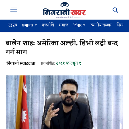
गृहपृष्ठ
राजनीति
समाज
स्थानीय सरकार
निगरान
समाचार
विचार
बालेन शाह: अमेरिका अल्छी, डिभी लट्री बन्द
गर्न माग
२०८१ फाल्गुन ९
निगरानी संवाददाता
प्रकाशित: