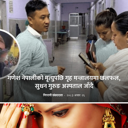
गणेश नेपालीको मृत्युपछि गृह मन्त्रालयमा छलफल,
सुधन गुरुङ अस्पताल जाँदै
निगरानी संवाददाता
-
२०८३ असार २६