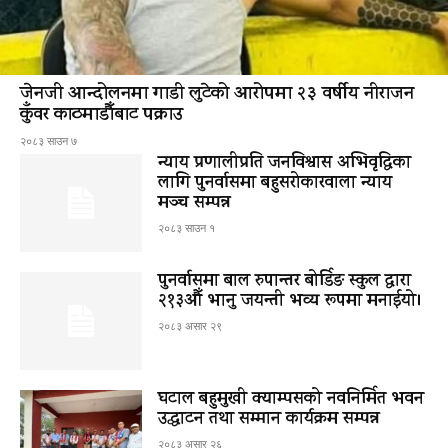
जेनजी आन्दोलनमा गाडी लुटेको आरोपमा २३ वर्षीय नीराजन
कुँवर काठमाडौँबाट पक्राउ
२०८३ साउन ७
न्याय प्रणालीप्रति जनविश्वास अभिवृद्धिका
लागि पुनर्वासमा बहुसरोकारवाला न्याय
मञ्च सम्पन्न
२०८३ साउन १
पुनर्वासमा बाल रुपान्तर बोर्डिङ स्कुल द्धारा
२१३औँ भानु जयन्ती भव्य रूपमा मनाईयो।
२०८३ असार २९
घटाल बहुमुखी क्याम्पसको नवनिर्मित भवन
उद्घाटन तथा सम्मान कार्यक्रम सम्पन्न
२०८३ असार २६