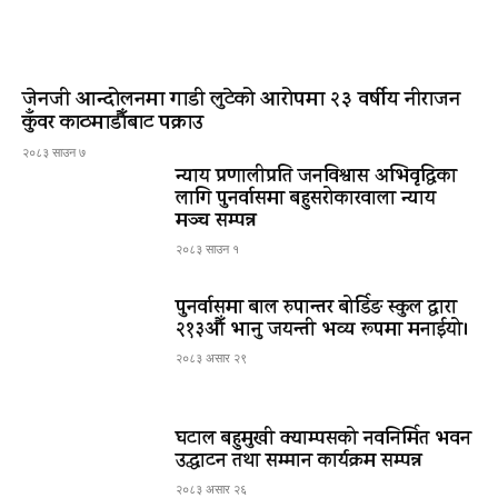
जेनजी आन्दोलनमा गाडी लुटेको आरोपमा २३ वर्षीय नीराजन
कुँवर काठमाडौँबाट पक्राउ
२०८३ साउन ७
न्याय प्रणालीप्रति जनविश्वास अभिवृद्धिका
लागि पुनर्वासमा बहुसरोकारवाला न्याय
मञ्च सम्पन्न
२०८३ साउन १
पुनर्वासमा बाल रुपान्तर बोर्डिङ स्कुल द्धारा
२१३औँ भानु जयन्ती भव्य रूपमा मनाईयो।
२०८३ असार २९
घटाल बहुमुखी क्याम्पसको नवनिर्मित भवन
उद्घाटन तथा सम्मान कार्यक्रम सम्पन्न
२०८३ असार २६