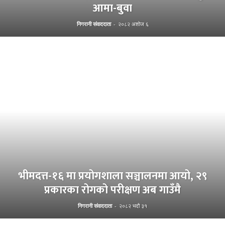
आमा-बुवा
निगरानी संवाददाता
-
२०८२ अशोज ६
भीमदत्त-१६ मा प्रयोगशाला सञ्चालनमा आयो, २९
प्रकारका रोगको परीक्षण अब गाउँमै
निगरानी संवाददाता
-
२०८२ भदौ ३१