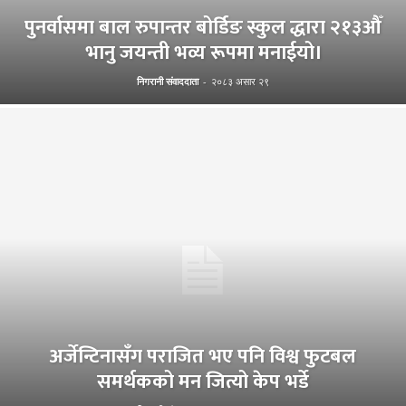
पुनर्वासमा बाल रुपान्तर बोर्डिङ स्कुल द्धारा २१३औँ
भानु जयन्ती भव्य रूपमा मनाईयो।
निगरानी संवाददाता
-
२०८३ असार २९
अर्जेन्टिनासँग पराजित भए पनि विश्व फुटबल
समर्थकको मन जित्यो केप भर्डे