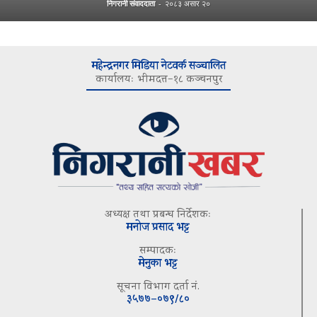
निगरानी संवाददाता
-
२०८३ असार २०
महेन्द्रनगर मिडिया नेटवर्क सञ्चालित
कार्यालयः भीमदत्त–१८ कञ्चनपुर
अध्यक्ष तथा प्रबन्ध निर्देशकः
मनोज प्रसाद भट्ट
सम्पादकः
मेनुका भट्ट
सूचना विभाग दर्ता नं.
३५७७–०७९/८०