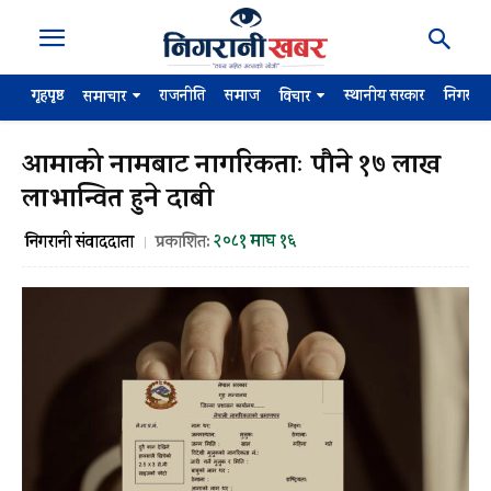
गृहपृष्ठ
राजनीति
समाज
स्थानीय सरकार
निगरान
समाचार
विचार
आमाको नामबाट नागरिकताः पौने १७ लाख
लाभान्वित हुने दाबी
२०८१ माघ १६
निगरानी संवाददाता
प्रकाशित: