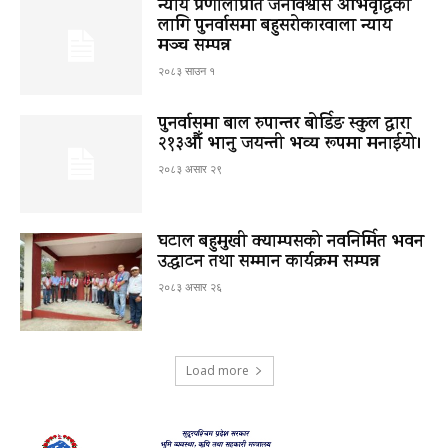
न्याय प्रणालीप्रति जनविश्वास अभिवृद्धिका
लागि पुनर्वासमा बहुसरोकारवाला न्याय
मञ्च सम्पन्न
२०८३ साउन १
पुनर्वासमा बाल रुपान्तर बोर्डिङ स्कुल द्धारा
२१३औँ भानु जयन्ती भव्य रूपमा मनाईयो।
२०८३ असार २९
घटाल बहुमुखी क्याम्पसको नवनिर्मित भवन
उद्घाटन तथा सम्मान कार्यक्रम सम्पन्न
२०८३ असार २६
Load more