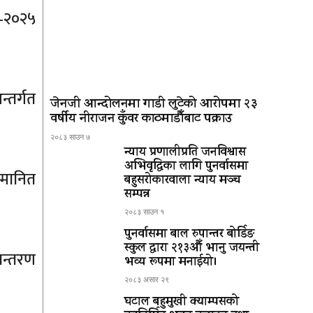
ड–२०२५
्तर्गत
जेनजी आन्दोलनमा गाडी लुटेको आरोपमा २३
वर्षीय नीराजन कुँवर काठमाडौँबाट पक्राउ
२०८३ साउन ७
न्याय प्रणालीप्रति जनविश्वास
अभिवृद्धिका लागि पुनर्वासमा
्मानित
बहुसरोकारवाला न्याय मञ्च
सम्पन्न
२०८३ साउन १
पुनर्वासमा बाल रुपान्तर बोर्डिङ
स्कुल द्धारा २१३औँ भानु जयन्ती
ान्तरण
भव्य रूपमा मनाईयो।
२०८३ असार २९
घटाल बहुमुखी क्याम्पसको