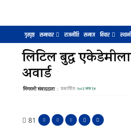
गृहपृष्ठ
समाचार
राजनीति
समाज
विचार
स्था
लिटिल बुद्ध एकेडेमी
अवार्ड
निगरानी संवाददाता
प्रकाशित:
२०८१ माघ १४
81