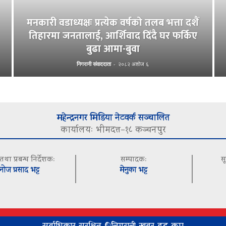
मनकारी वडाध्यक्षः प्रत्येक वर्षको तलब भत्ता दशैं
तिहारमा जनतालाई, आर्शिवाद दिँदै घर फर्किए
बुढा आमा-बुवा
निगरानी संवाददाता
-
२०८२ अशोज ६
महेन्द्रनगर मिडिया नेटवर्क सञ्चालित
कार्यालयः भीमदत्त–१८ कञ्चनपुर
 तथा प्रबन्ध निर्देशकः
सम्पादकः
स
नोज प्रसाद भट्ट
मेनुका भट्ट