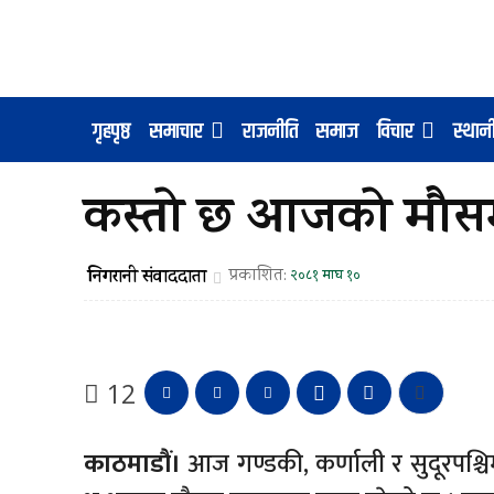
गृहपृष्ठ
समाचार
राजनीति
समाज
विचार
स्था
कस्तो छ आजको मौस
निगरानी संवाददाता
प्रकाशित:
२०८१ माघ १०
12
काठमाडौं।
आज गण्डकी, कर्णाली र सुदूरपश्च