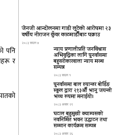
जेनजी आन्दोलनमा गाडी लुटेको आरोपमा २३
वर्षीय नीराजन कुँवर काठमाडौँबाट पक्राउ
२०८३ साउन ७
को पनि
न्याय प्रणालीप्रति जनविश्वास
अभिवृद्धिका लागि पुनर्वासमा
नहरू र
बहुसरोकारवाला न्याय मञ्च
सम्पन्न
२०८३ साउन १
पुनर्वासमा बाल रुपान्तर बोर्डिङ
स्कुल द्धारा २१३औँ भानु जयन्ती
मपातको
भव्य रूपमा मनाईयो।
२०८३ असार २९
घटाल बहुमुखी क्याम्पसको
नवनिर्मित भवन उद्घाटन तथा
सम्मान कार्यक्रम सम्पन्न
२०८३ असार २६