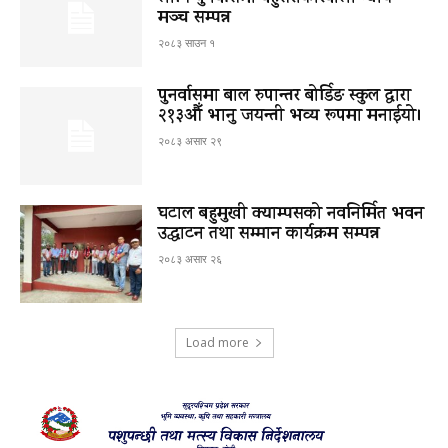
मञ्च सम्पन्न
२०८३ साउन १
पुनर्वासमा बाल रुपान्तर बोर्डिङ स्कुल द्धारा
२१३औँ भानु जयन्ती भव्य रूपमा मनाईयो।
२०८३ असार २९
घटाल बहुमुखी क्याम्पसको नवनिर्मित भवन
उद्घाटन तथा सम्मान कार्यक्रम सम्पन्न
२०८३ असार २६
Load more