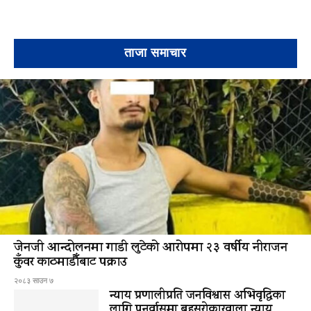
ताजा समाचार
जेनजी आन्दोलनमा गाडी लुटेको आरोपमा २३ वर्षीय नीराजन
कुँवर काठमाडौँबाट पक्राउ
२०८३ साउन ७
न्याय प्रणालीप्रति जनविश्वास अभिवृद्धिका
लागि पुनर्वासमा बहुसरोकारवाला न्याय