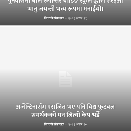
पुनर्वासमा बाल रुपान्तर बोर्डिङ स्कुल द्धारा २१३औँ
भानु जयन्ती भव्य रूपमा मनाईयो।
निगरानी संवाददाता
-
२०८३ असार २९
अर्जेन्टिनासँग पराजित भए पनि विश्व फुटबल
समर्थकको मन जित्यो केप भर्डे
निगरानी संवाददाता
-
२०८३ असार २०