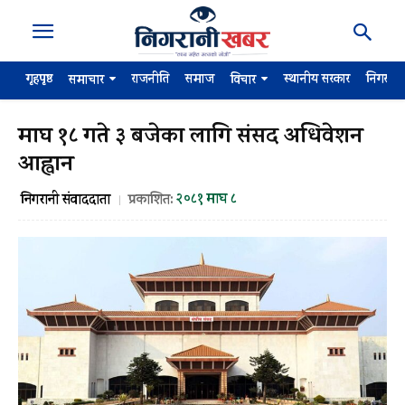
गृहपृष्ठ
राजनीति
समाज
स्थानीय सरकार
निगरान
समाचार
विचार
माघ १८ गते ३ बजेका लागि संसद अधिवेशन
आह्वान
२०८१ माघ ८
निगरानी संवाददाता
प्रकाशित: