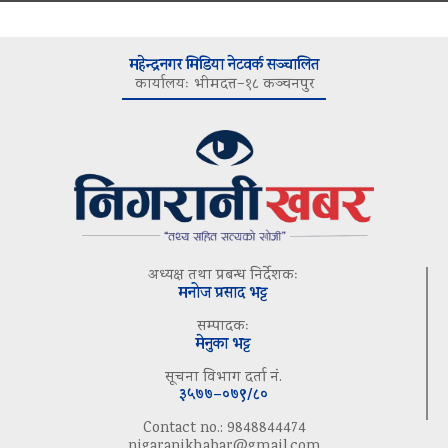
महेन्द्रनगर मिडिया नेटवर्क सञ्चालित
कार्यालयः भीमदत्त–१८ कञ्चनपुर
अध्यक्ष तथा प्रबन्ध निर्देशकः
मनोज प्रसाद भट्ट
सम्पादकः
मेनुका भट्ट
सूचना विभाग दर्ता नं.
३५७७–०७९/८०
Contact no.: 9848844474
nigaranikhabar@gmail.com