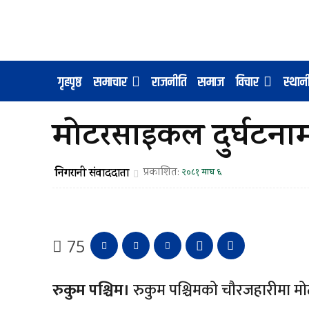
गृहपृष्ठ
समाचार
राजनीति
समाज
विचार
स्था
मोटरसाइकल दुर्घटनामा
निगरानी संवाददाता
प्रकाशित:
२०८१ माघ ६
75
रुकुम पश्चिम।
रुकुम पश्चिमको चौरजहारीमा मो