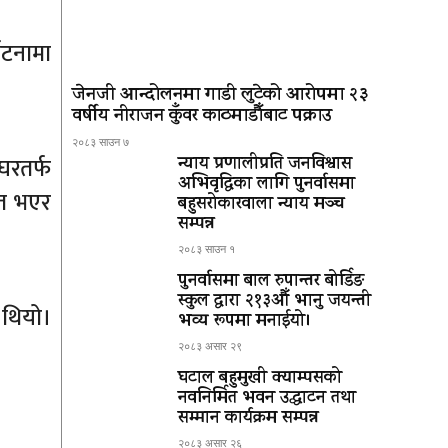
घटनामा
जेनजी आन्दोलनमा गाडी लुटेको आरोपमा २३
वर्षीय नीराजन कुँवर काठमाडौँबाट पक्राउ
२०८३ साउन ७
घरतर्फ
न्याय प्रणालीप्रति जनविश्वास
अभिवृद्धिका लागि पुनर्वासमा
ित भएर
बहुसरोकारवाला न्याय मञ्च
सम्पन्न
२०८३ साउन १
पुनर्वासमा बाल रुपान्तर बोर्डिङ
स्कुल द्धारा २१३औँ भानु जयन्ती
 थियो।
भव्य रूपमा मनाईयो।
२०८३ असार २९
घटाल बहुमुखी क्याम्पसको
नवनिर्मित भवन उद्घाटन तथा
सम्मान कार्यक्रम सम्पन्न
२०८३ असार २६