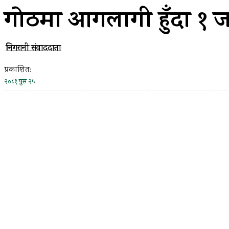
गोठमा आगलागी हुँदा १ जन
निगरानी संवाददाता
प्रकाशित:
२०८१ पुस २५