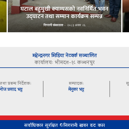
घटाल बहुमुखी क्याम्पसको नवनिर्मित भवन
उद्घाटन तथा सम्मान कार्यक्रम सम्पन्न
निगरानी संवाददाता
-
२०८३ असार २६
महेन्द्रनगर मिडिया नेटवर्क सञ्चालित
कार्यालयः भीमदत्त–१८ कञ्चनपुर
 तथा प्रबन्ध निर्देशकः
सम्पादकः
स
नोज प्रसाद भट्ट
मेनुका भट्ट
सर्वाधिकार सुरक्षित ©निगरानी खबर डट कम