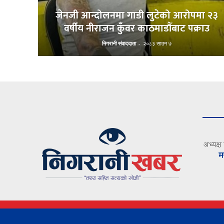
जेनजी आन्दोलनमा गाडी लुटेको आरोपमा २३
वर्षीय नीराजन कुँवर काठमाडौँबाट पक्राउ
निगरानी संवाददाता
-
२०८३ साउन ७
अध्यक्ष
म