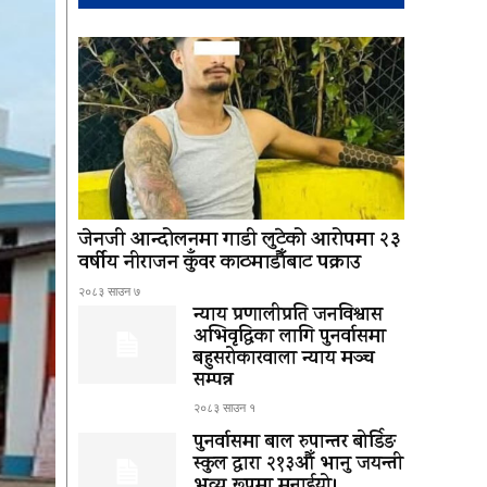
जेनजी आन्दोलनमा गाडी लुटेको आरोपमा २३
वर्षीय नीराजन कुँवर काठमाडौँबाट पक्राउ
२०८३ साउन ७
न्याय प्रणालीप्रति जनविश्वास
अभिवृद्धिका लागि पुनर्वासमा
बहुसरोकारवाला न्याय मञ्च
सम्पन्न
२०८३ साउन १
पुनर्वासमा बाल रुपान्तर बोर्डिङ
स्कुल द्धारा २१३औँ भानु जयन्ती