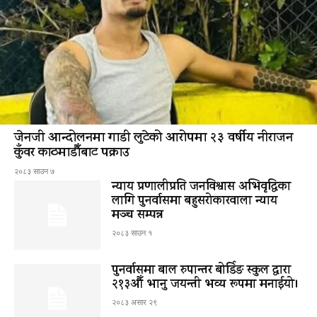
जेनजी आन्दोलनमा गाडी लुटेको आरोपमा २३ वर्षीय नीराजन
कुँवर काठमाडौँबाट पक्राउ
२०८३ साउन ७
न्याय प्रणालीप्रति जनविश्वास अभिवृद्धिका
लागि पुनर्वासमा बहुसरोकारवाला न्याय
मञ्च सम्पन्न
२०८३ साउन १
पुनर्वासमा बाल रुपान्तर बोर्डिङ स्कुल द्धारा
२१३औँ भानु जयन्ती भव्य रूपमा मनाईयो।
२०८३ असार २९