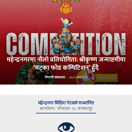
महेन्द्रनगरमा नौंलो प्रतियोगिता: श्रीकृष्ण जन्माष्टमीमा
‘मट्का फोड कम्पिटिशन’ हुँदै
निगरानी संवाददाता
-
२०८२ साउन २९
महेन्द्रनगर मिडिया नेटवर्क सञ्चालित
कार्यालयः भीमदत्त–१८ कञ्चनपुर