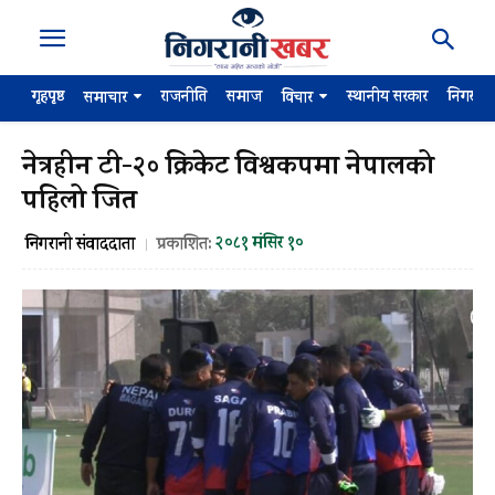
गृहपृष्ठ
राजनीति
समाज
स्थानीय सरकार
निगरान
समाचार
विचार
नेत्रहीन टी-२० क्रिकेट विश्वकपमा नेपालको
पहिलो जित
२०८१ मंसिर १०
निगरानी संवाददाता
प्रकाशित: