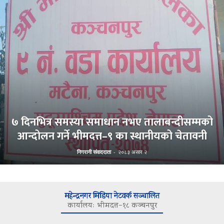
७ दिनभित्र समस्या समाधान नभए तालाबन्दीसम्मको
आन्दोलन गर्ने भीमदत्त–९ का स्थानीयको चेतावनी
निगरानी संवाददाता
-
२०८३ असार २
महेन्द्रनगर मिडिया नेटवर्क सञ्चालित
कार्यालयः भीमदत्त–१८ कञ्चनपुर