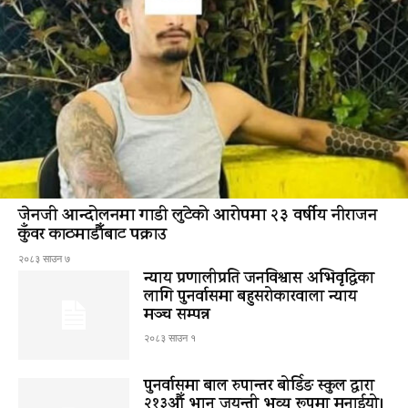
जेनजी आन्दोलनमा गाडी लुटेको आरोपमा २३ वर्षीय नीराजन
कुँवर काठमाडौँबाट पक्राउ
२०८३ साउन ७
न्याय प्रणालीप्रति जनविश्वास अभिवृद्धिका
लागि पुनर्वासमा बहुसरोकारवाला न्याय
मञ्च सम्पन्न
२०८३ साउन १
पुनर्वासमा बाल रुपान्तर बोर्डिङ स्कुल द्धारा
२१३औँ भानु जयन्ती भव्य रूपमा मनाईयो।