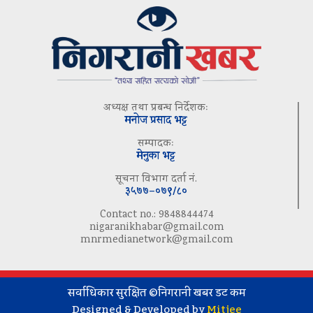
अध्यक्ष तथा प्रबन्ध निर्देशकः
मनोज प्रसाद भट्ट
सम्पादकः
मेनुका भट्ट
सूचना विभाग दर्ता नं.
३५७७–०७९/८०
Contact no.: 9848844474
nigaranikhabar@gmail.com
mnrmedianetwork@gmail.com
सर्वाधिकार सुरक्षित ©निगरानी खबर डट कम
Designed & Developed by
Mitjee