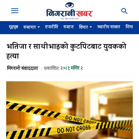
गृहपृष्ठ
राजनीति
समाज
स्थानीय सरकार
निगरान
समाचार
विचार
भतिजा र साथीभाइको कुटपिटबाट युवकको
हत्या
२०८१ मंसिर २
निगरानी संवाददाता
प्रकाशित: