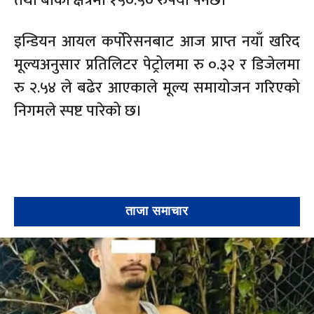
तथा बाँकी क्षेत्रमा १५०.५० रुपैयाँ पर्नेछ।
इन्डियन आयल कर्पोरेसनबाट आज प्राप्त नयाँ खरिद
मूल्यअनुसार प्रतिलिटर पेट्रोलमा रु ०.३२ र डिजेलमा
रु २.५४ ले बढेर आएकाले मूल्य समायोजन गरिएको
निगमले स्पष्ट पारेको छ।
ताजा समाचार