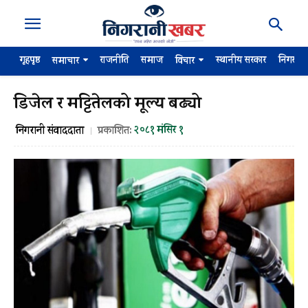
गृहपृष्ठ
राजनीति
समाज
स्थानीय सरकार
निगरान
समाचार
विचार
डिजेल र मट्टितेलको मूल्य बढ्यो
२०८१ मंसिर १
निगरानी संवाददाता
प्रकाशित: