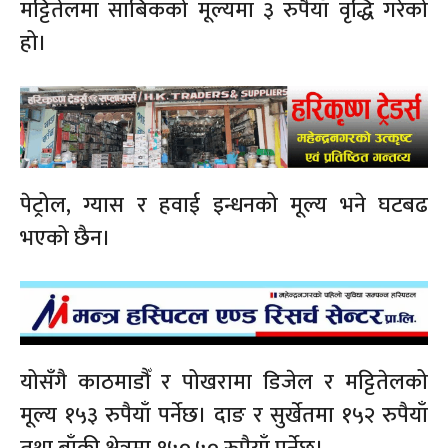
मट्टितेलमा साबिकको मूल्यमा ३ रुपैयाँ वृद्धि गरेको
हो।
पेट्रोल, ग्यास र हवाई इन्धनको मूल्य भने घटबढ
भएको छैन।
योसँगै काठमाडौँ र पोखरामा डिजेल र मट्टितेलको
मूल्य १५३ रुपैयाँ पर्नेछ। दाङ र सुर्खेतमा १५२ रुपैयाँ