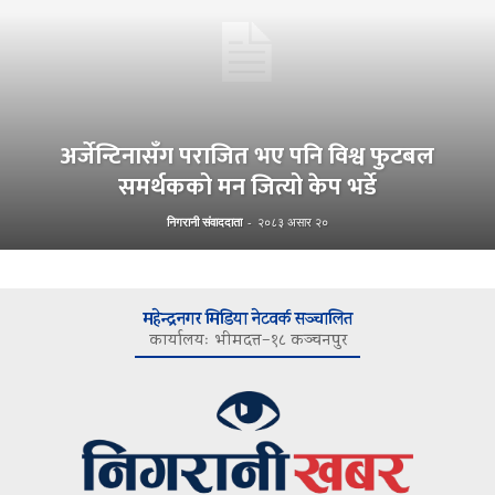
अर्जेन्टिनासँग पराजित भए पनि विश्व फुटबल
समर्थकको मन जित्यो केप भर्डे
निगरानी संवाददाता
-
२०८३ असार २०
महेन्द्रनगर मिडिया नेटवर्क सञ्चालित
कार्यालयः भीमदत्त–१८ कञ्चनपुर