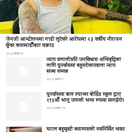
जेनजी आन्दोलनमा गाडी लुटेको आरोपमा २३ वर्षीय नीराजन
कुँवर काठमाडौँबाट पक्राउ
२०८३ साउन ७
न्याय प्रणालीप्रति जनविश्वास अभिवृद्धिका
लागि पुनर्वासमा बहुसरोकारवाला न्याय
मञ्च सम्पन्न
२०८३ साउन १
पुनर्वासमा बाल रुपान्तर बोर्डिङ स्कुल द्धारा
२१३औँ भानु जयन्ती भव्य रूपमा मनाईयो।
२०८३ असार २९
घटाल बहुमुखी क्याम्पसको नवनिर्मित भवन