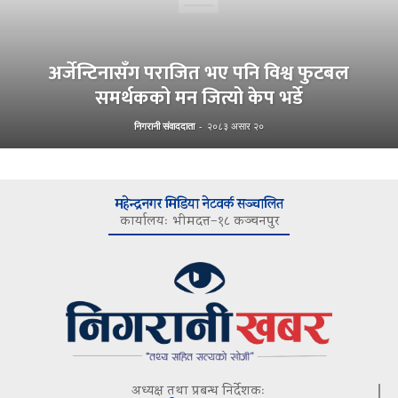
अर्जेन्टिनासँग पराजित भए पनि विश्व फुटबल
समर्थकको मन जित्यो केप भर्डे
निगरानी संवाददाता
-
२०८३ असार २०
महेन्द्रनगर मिडिया नेटवर्क सञ्चालित
कार्यालयः भीमदत्त–१८ कञ्चनपुर
अध्यक्ष तथा प्रबन्ध निर्देशकः