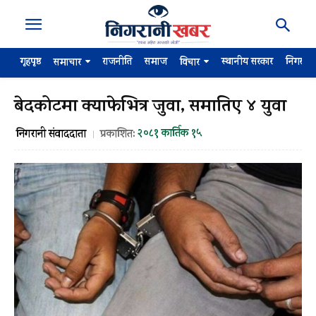
गृहपृष्ठ
राजनीति
समाज
स्थानीय सरकार
निगरान
समाचार
विचार
बेदकोटमा क्याफेभित्र जुवा, समातिए ४ युवा
२०८१ कार्तिक १५
निगरानी संवाददाता
प्रकाशित: