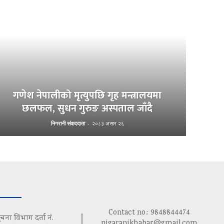
गणेश नेपालीको मृत्युपछि गृह मन्त्रालयमा
छलफल, सुधन गुरुङ अस्पताल जाँदै
निगरानी संवाददाता
-
२०८३ असार २६
Contact no.: 9848844474
ूचना विभाग दर्ता नं.
nigaranikhabar@gmail.com