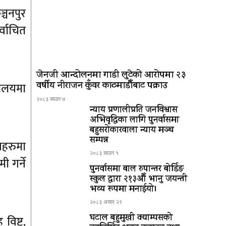
्चनपुर
्वाचित
जेनजी आन्दोलनमा गाडी लुटेको आरोपमा २३
वर्षीय नीराजन कुँवर काठमाडौँबाट पक्राउ
यालयमा
२०८३ साउन ७
न्याय प्रणालीप्रति जनविश्वास
अभिवृद्धिका लागि पुनर्वासमा
बहुसरोकारवाला न्याय मञ्च
सम्पन्न
यहरुमा
२०८३ साउन १
 गर्ने
पुनर्वासमा बाल रुपान्तर बोर्डिङ
स्कुल द्धारा २१३औँ भानु जयन्ती
भव्य रूपमा मनाईयो।
२०८३ असार २९
घटाल बहुमुखी क्याम्पसको
विष्ट,