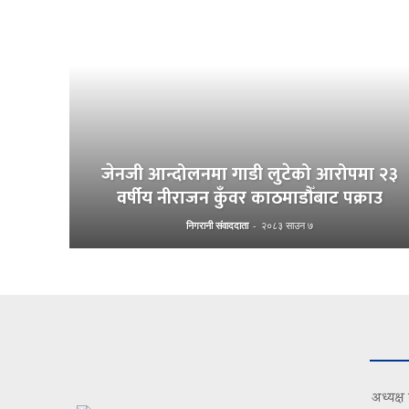
जेनजी आन्दोलनमा गाडी लुटेको आरोपमा २३
वर्षीय नीराजन कुँवर काठमाडौँबाट पक्राउ
निगरानी संवाददाता
-
२०८३ साउन ७
अध्यक्ष