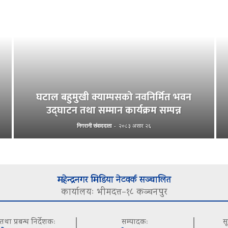
घटाल बहुमुखी क्याम्पसको नवनिर्मित भवन
उद्घाटन तथा सम्मान कार्यक्रम सम्पन्न
निगरानी संवाददाता
-
२०८३ असार २६
महेन्द्रनगर मिडिया नेटवर्क सञ्चालित
कार्यालयः भीमदत्त–१८ कञ्चनपुर
 तथा प्रबन्ध निर्देशकः
सम्पादकः
स