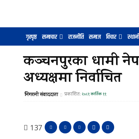
गृहपृष्ठ
समाचार
राजनीति
समाज
विचार
स्था
कञ्चनपुरका धामी नेपा
अध्यक्षमा निर्वाचित
निगरानी संवाददाता
प्रकाशित:
२०८१ कार्तिक ११
137