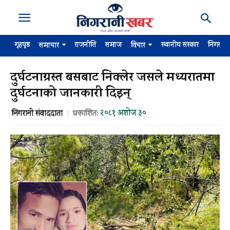
गृहपृष्ठ
राजनीति
समाज
स्थानीय सरकार
निगरान
समाचार
विचार
दुर्घटनाग्रस्त बसबाट निक्लेर जसले मध्यरातमा
दुर्घटनाको जानकारी दिइन्
२०८१ अशोज ३०
निगरानी संवाददाता
प्रकाशित: