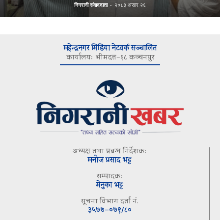
निगरानी संवाददाता
-
२०८३ असार २६
महेन्द्रनगर मिडिया नेटवर्क सञ्चालित
कार्यालयः भीमदत्त–१८ कञ्चनपुर
अध्यक्ष तथा प्रबन्ध निर्देशकः
मनोज प्रसाद भट्ट
सम्पादकः
मेनुका भट्ट
सूचना विभाग दर्ता नं.
३५७७–०७९/८०