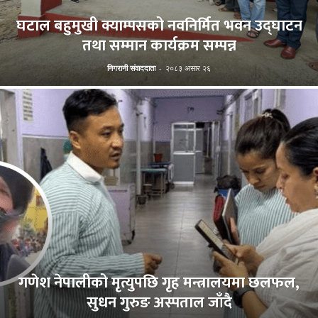
घटाल बहुमुखी क्याम्पसको नवनिर्मित भवन उद्घाटन
तथा सम्मान कार्यक्रम सम्पन्न
निगरानी संवाददाता
-
२०८३ असार २६
गणेश नेपालीको मृत्युपछि गृह मन्त्रालयमा छलफल,
सुधन गुरुङ अस्पताल जाँदै