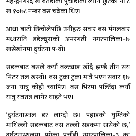
महेन्द्रनगरदेखि बैतडीको पुर्चौडीका लागि छुटेको ना ८
ख १०७८ नम्बर बस चढेका थिए।
आधा बाटो छिचोलेपछि उनीहरु सवार बस मंगलबार
मध्यराति डडेल्धुराको अमरगढी नगरपालिका–७
खस्रेखाँनमा दुर्घटना प-यो।
सडकबाट बसले कयौँ बल्ट्याङ खाँदै झण्डै तीन सय
मिटर तल खस्यो। बस टुक्रा टुक्रा मात्रै भएन सवार १७
जना यात्रु कोही च्यापिए। बस भिरमा पल्टिँदा कयौँ
यात्रु यत्रतत्र लागेर घाइते भए।
‘दुर्घटनास्थल डर लाग्दो छ। पहाडको घुम्तिको
माथिल्लो सडकबाट बस तल्लो सडकमा खसेको छ,’
दुर्घटनास्थलमा पुगेका पुर्चौडी नगरपालिका–३ का