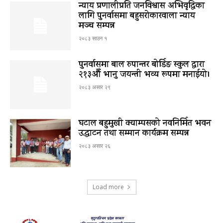
न्याय प्रणालीप्रति जनविश्वास अभिवृद्धिका
लागि पुनर्वासमा बहुसरोकारवाला न्याय
मञ्च सम्पन्न
२०८३ साउन १
पुनर्वासमा बाल रुपान्तर बोर्डिङ स्कुल द्धारा
२१३औँ भानु जयन्ती भव्य रूपमा मनाईयो।
२०८३ असार २९
घटाल बहुमुखी क्याम्पसको नवनिर्मित भवन
उद्घाटन तथा सम्मान कार्यक्रम सम्पन्न
२०८३ असार २६
Load more